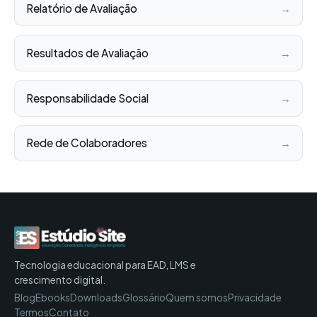
Relatório de Avaliação
→
Resultados de Avaliação
→
Responsabilidade Social
→
Rede de Colaboradores
→
Tecnologia educacional para EAD, LMS e
crescimento digital.
Blog
Ebooks
Downloads
Glossário
Quem somos
Privacidade
Termos
Contato