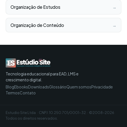
Organização de Estudos
→
Organização de Conteúdo
→
Tecnologia educacional para EAD, LMS e
crescimento digital.
Blog
Ebooks
Downloads
Glossário
Quem somos
Privacidade
Termos
Contato
Estudio Site Ltda · CNPJ: 10.250.701/0001-32 · ©2008–2026
Todos os direitos reservados.