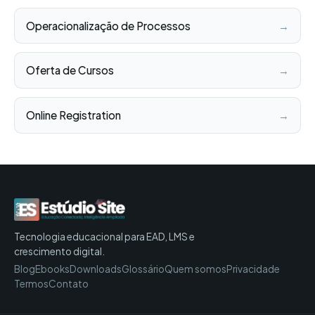
Operacionalização de Processos
→
Oferta de Cursos
→
Online Registration
→
Tecnologia educacional para EAD, LMS e
crescimento digital.
Blog
Ebooks
Downloads
Glossário
Quem somos
Privacidade
Termos
Contato