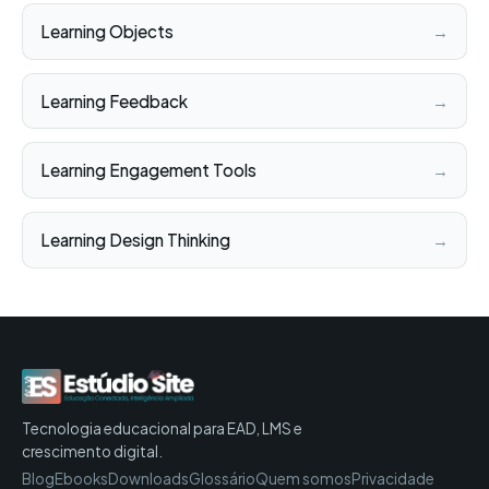
Learning Objects
→
Learning Feedback
→
Learning Engagement Tools
→
Learning Design Thinking
→
Tecnologia educacional para EAD, LMS e
crescimento digital.
Blog
Ebooks
Downloads
Glossário
Quem somos
Privacidade