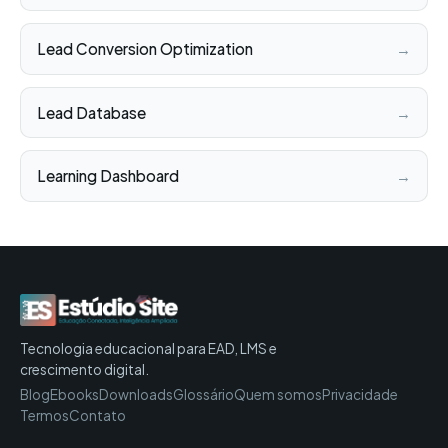
Lead Conversion Optimization
→
Lead Database
→
Learning Dashboard
→
Tecnologia educacional para EAD, LMS e
crescimento digital.
Blog
Ebooks
Downloads
Glossário
Quem somos
Privacidade
Termos
Contato