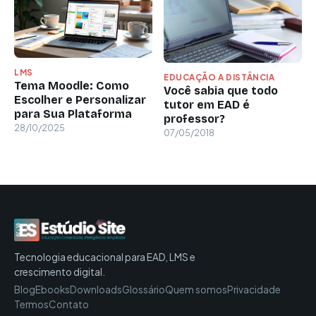
LMS
EDUCAÇÃO A DISTÂNCIA
Tema Moodle: Como
Você sabia que todo
Escolher e Personalizar
tutor em EAD é
para Sua Plataforma
professor?
28/10/2025
07/05/2018
Tecnologia educacional para EAD, LMS e
crescimento digital.
Blog
Ebooks
Downloads
Glossário
Quem somos
Privacidade
Termos
Contato