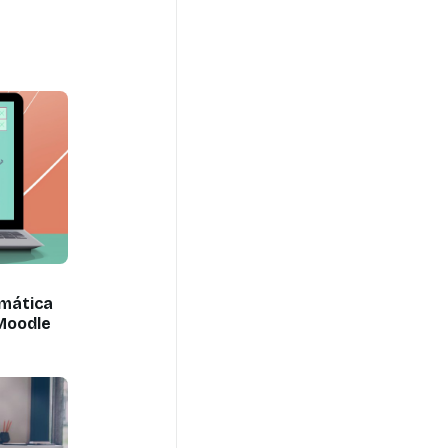
mática
 Moodle