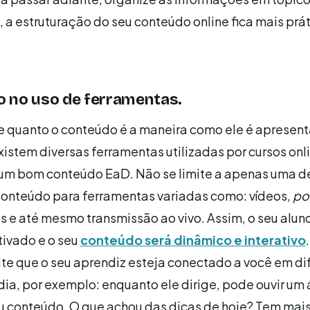
, a estruturação do seu conteúdo online fica mais prát
vo no uso de ferramentas.
e quanto o conteúdo é a maneira como ele é apresen
xistem diversas ferramentas utilizadas por cursos onl
 um bom conteúdo EaD. Não se limite a apenas uma d
conteúdo para ferramentas variadas como: vídeos,
po
des e até mesmo transmissão ao vivo. Assim, o seu alun
tivado e o seu
conteúdo será dinâmico e interativo
e que o seu aprendiz esteja conectado a você em di
a, por exemplo: enquanto ele dirige, pode ouvir um 
u conteúdo. O que achou das dicas de hoje? Tem mai