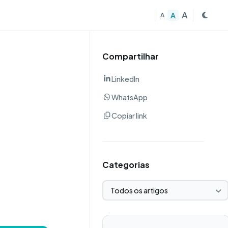
A
A
A
Compartilhar
LinkedIn
WhatsApp
Copiar link
Categorias
Selecionar categoria