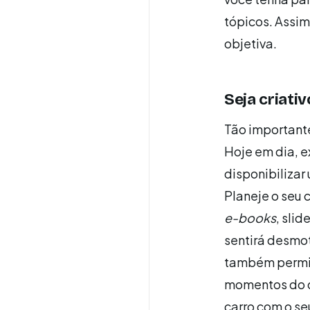
tópicos. Assim
objetiva.
Seja criati
Tão important
Hoje em dia, e
disponibilizar
Planeje o seu 
e-books
, sli
sentirá desmo
também permit
momentos do di
carro com o se