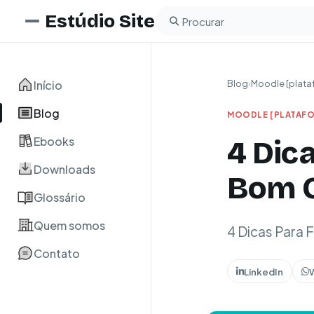
Estúdio Site
Buscar no blog
Início
Blog
›
Moodle [plata
Blog
MOODLE [PLATAFO
Ebooks
4 Dic
Downloads
Bom C
Glossário
Quem somos
4 Dicas Para
Contato
LinkedIn