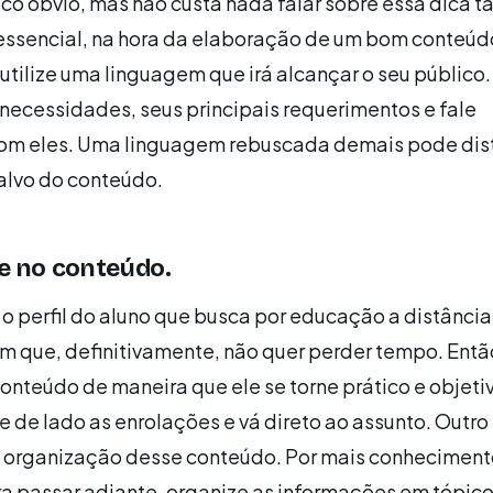
o óbvio, mas não custa nada falar sobre essa dica t
 essencial, na hora da elaboração de um bom conteúd
utilize uma linguagem que irá alcançar o seu público.
ecessidades, seus principais requerimentos e fale
om eles. Uma linguagem rebuscada demais pode dis
alvo do conteúdo.
e no conteúdo.
 perfil do aluno que busca por educação a distância
ém que, definitivamente, não quer perder tempo. Entã
conteúdo de maneira que ele se torne prático e objeti
e de lado as enrolações e vá direto ao assunto. Outro
a organização desse conteúdo. Por mais conheciment
a passar adiante, organize as informações em tópico