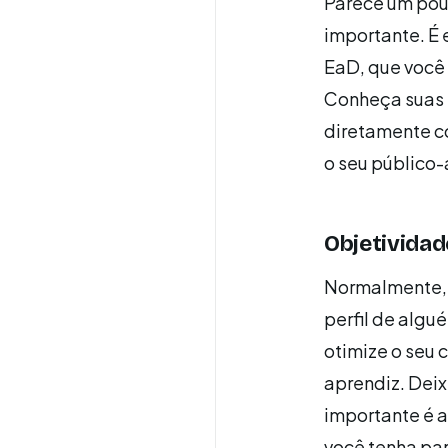
Parece um pouc
importante. É
EaD, que você 
Conheça suas n
diretamente c
o seu público-
Objetividad
Normalmente, o
perfil de algu
otimize o seu 
aprendiz. Deix
importante é 
você tenha par