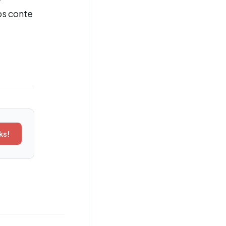
os conte
ks!