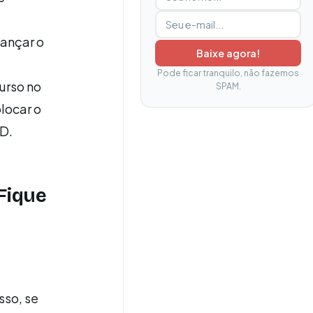
cançar o
Baixe agora!
Pode ficar tranquilo, não fazemos
urso no
SPAM.
locar o
aD.
Fique
sso, se