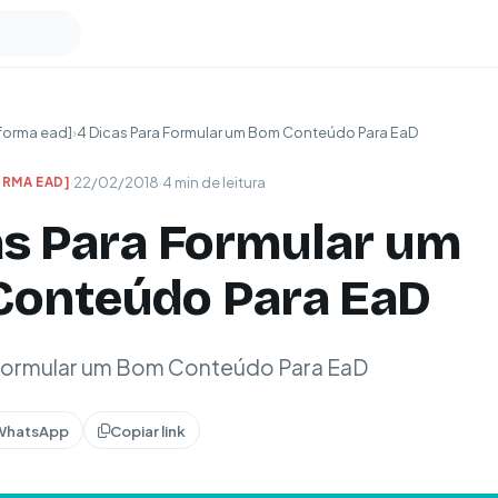
forma ead]
›
4 Dicas Para Formular um Bom Conteúdo Para EaD
·
22/02/2018
·
4 min de leitura
RMA EAD]
as Para Formular um
onteúdo Para EaD
 Formular um Bom Conteúdo Para EaD
WhatsApp
Copiar link