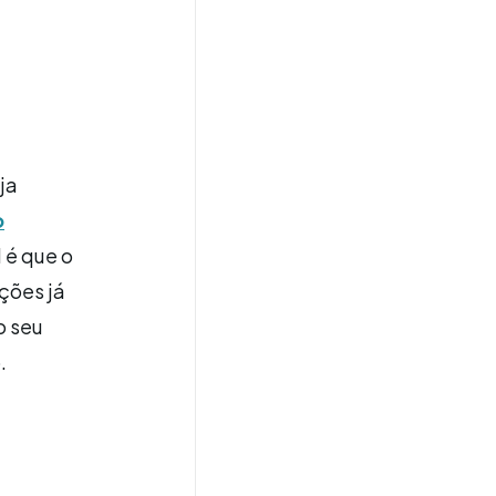
ja
o
 é que o
ções já
o seu
.