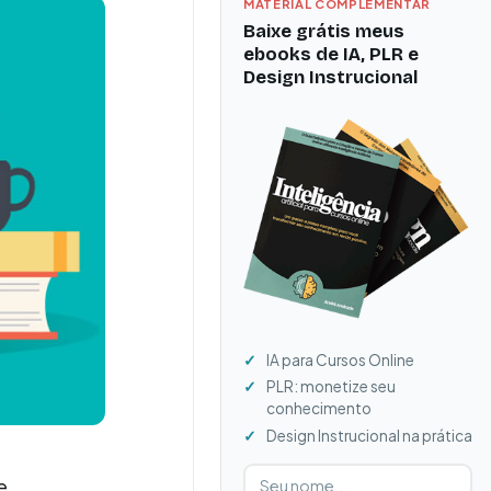
MATERIAL COMPLEMENTAR
Baixe grátis meus
ebooks de IA, PLR e
Design Instrucional
IA para Cursos Online
PLR: monetize seu
conhecimento
Design Instrucional na prática
Digite seu nome
Digite seu e-mail
e