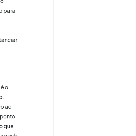
ão
o para
tanciar
 é o
o,
vo ao
 ponto
o que
s e sub