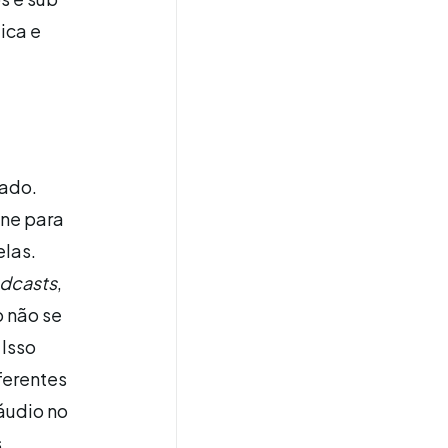
ica e
tado.
ine para
elas.
dcasts
,
o não se
. Isso
ferentes
áudio no
s