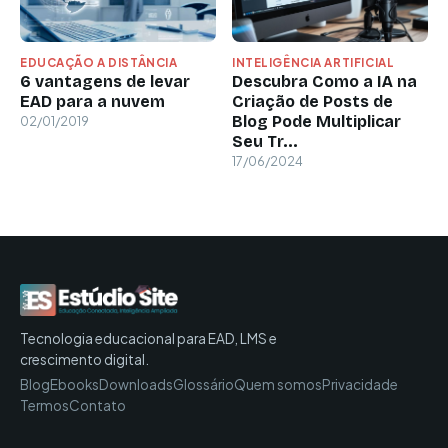
EDUCAÇÃO A DISTÂNCIA
INTELIGÊNCIA ARTIFICIAL
6 vantagens de levar
Descubra Como a IA na
EAD para a nuvem
Criação de Posts de
Blog Pode Multiplicar
02/01/2019
Seu Tr...
17/06/2024
Tecnologia educacional para EAD, LMS e
crescimento digital.
Blog
Ebooks
Downloads
Glossário
Quem somos
Privacidade
Termos
Contato