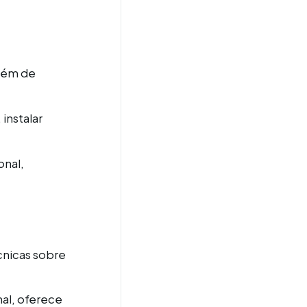
além de
instalar
onal,
cnicas sobre
al, oferece