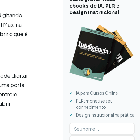
ebooks de IA, PLR e
Design Instrucional
digitando
! Mas, na
brir o que é
ode digitar
 uma porta
IA para Cursos Online
ontrole
PLR: monetize seu
abrir
conhecimento
Design Instrucional na prática
Digite seu nome
Digite seu e-mail