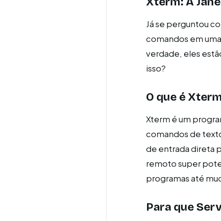
Xterm: A Jan
Já se perguntou c
comandos em uma t
verdade, eles est
isso?
O que é Xter
Xterm é um progra
comandos de texto 
de entrada direta
remoto super poten
programas até mud
Para que Ser