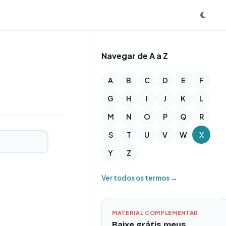
Navegar de A a Z
A
B
C
D
E
F
G
H
I
J
K
L
M
N
O
P
Q
R
S
T
U
V
W
X
Y
Z
Ver todos os termos →
MATERIAL COMPLEMENTAR
Baixe grátis meus