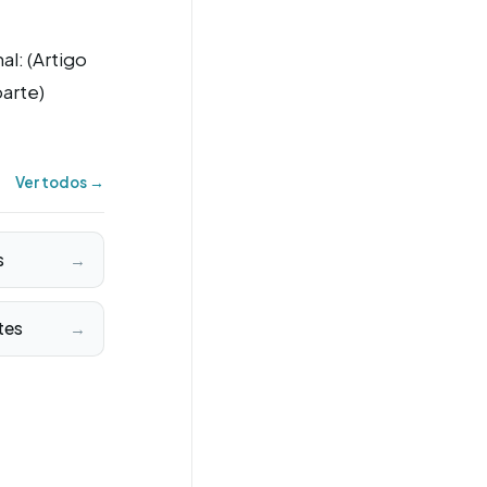
al: (Artigo
parte)
Ver todos →
s
→
tes
→