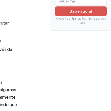
Baixe agora!
Pode ficar tranquilo, não fazemos
utar.
SPAM.
o.
vés da
as
a algumas
malmente
tindo que