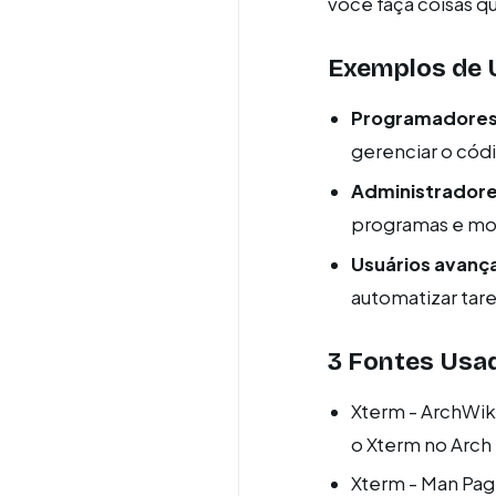
você faça coisas q
Exemplos de 
Programadores
gerenciar o cód
Administradore
programas e mo
Usuários avanç
automatizar tare
3 Fontes Usa
Xterm - ArchWik
o Xterm no Arch 
Xterm - Man Pag