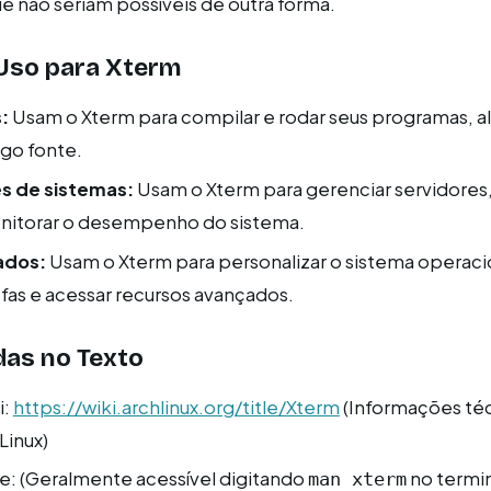
ue não seriam possíveis de outra forma.
Uso para Xterm
:
Usam o Xterm para compilar e rodar seus programas, 
igo fonte.
s de sistemas:
Usam o Xterm para gerenciar servidores, 
nitorar o desempenho do sistema.
ados:
Usam o Xterm para personalizar o sistema operaci
fas e acessar recursos avançados.
das no Texto
i:
https://wiki.archlinux.org/title/Xterm
(Informações té
Linux)
e: (Geralmente acessível digitando
no termin
man xterm