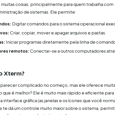
 muitas coisas, principalmente para quem trabalha com
inistração de sistemas. Ele permite:
ndos:
Digitar comandos para o sistema operacional exec
ivos:
Criar, copiar, mover e apagar arquivos e pastas.
as:
Iniciar programas diretamente pela linha de comand
ores remotos:
Conectar-se a outros computadores atra
 o Xterm?
 parecer complicado no começo, mas ele oferece muit
o que é melhor? Ele é muito mais rápido e eficiente par
 a interface gráfica (as janelas e os ícones que você nor
ele te dá um controle muito maior sobre o sistema, permi