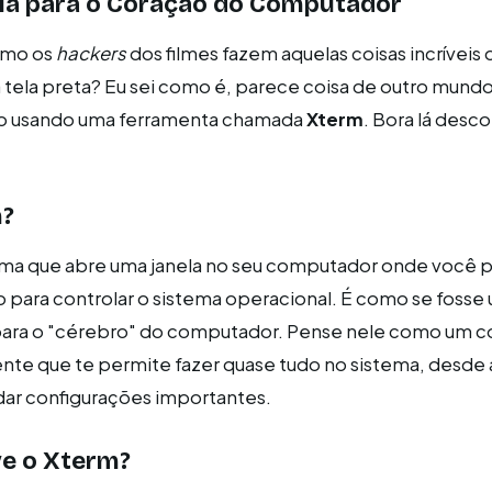
ela para o Coração do Computador
omo os
hackers
dos filmes fazem aquelas coisas incríveis 
ela preta? Eu sei como é, parece coisa de outro mundo
ão usando uma ferramenta chamada
Xterm
. Bora lá desco
m?
ma que abre uma janela no seu computador onde você p
para controlar o sistema operacional. É como se fosse
 para o "cérebro" do computador. Pense nele como um c
te que te permite fazer quase tudo no sistema, desde 
ar configurações importantes.
ve o Xterm?