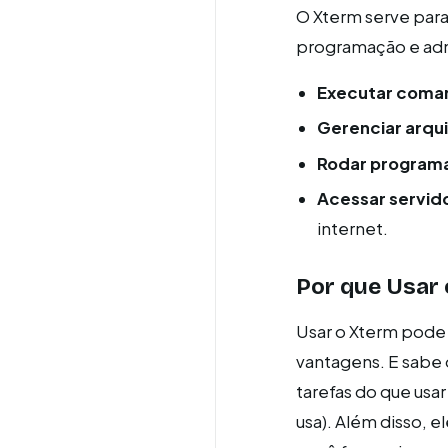
O Xterm serve para
programação e adm
Executar coma
Gerenciar arqu
Rodar program
Acessar servid
internet.
Por que Usar
Usar o Xterm pode
vantagens. E sabe 
tarefas do que usar
usa). Além disso, 