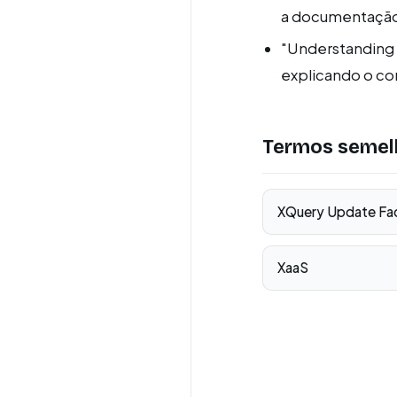
a documentação 
"Understanding t
explicando o con
Termos semel
XQuery Update Faci
XaaS