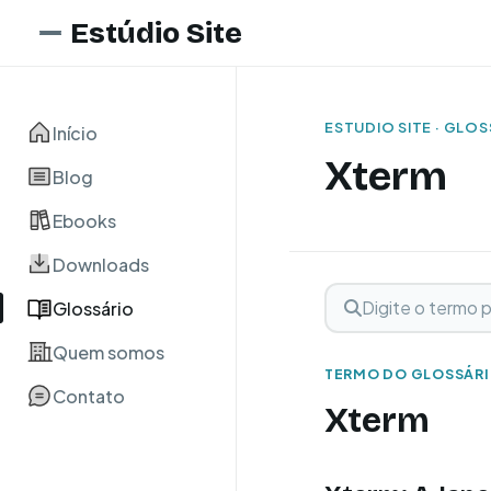
Estúdio Site
ESTUDIO SITE · GLO
Início
Xterm
Blog
Ebooks
Downloads
Digite o termo para 
Buscar term
Glossário
Quem somos
TERMO DO GLOSSÁR
Contato
Xterm