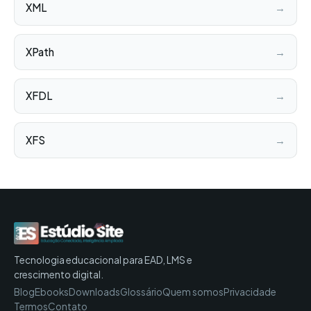
XML
→
XPath
→
XFDL
→
XFS
→
Tecnologia educacional para EAD, LMS e
crescimento digital.
Blog
Ebooks
Downloads
Glossário
Quem somos
Privacidade
Termos
Contato