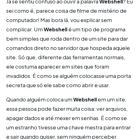
Já se sentiu confuso ao ouvir a palavra
Webshell
? Eu
sei como é, parece coisa de filme de mistério de
computador! Mas bora lá, vou explicar sem
complicar. Um
Webshell
é um tipo de programa
bem simples que roda dentro de um site para dar
comandos direto no servidor que hospeda aquele
site. Só que, diferente das ferramentas normais,
ele costuma aparecer em sites que foram
invadidos. É como se alguém colocasse uma porta
secreta que só ele sabe como abrir e usar.
Quando alguém coloca um
Webshell
em um site,
essa pessoa pode fazer muita coisa: ver arquivos,
apagar dados e até mexer em senhas. É como se
um estranho tivesse uma chave mestra para entrar
e sair quando quiser, sem ninguém perceber.