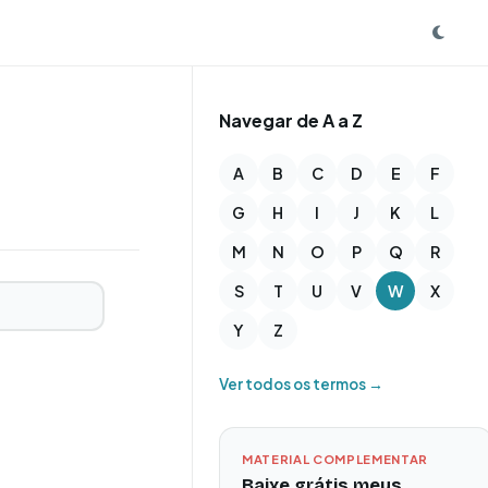
Navegar de A a Z
A
B
C
D
E
F
G
H
I
J
K
L
M
N
O
P
Q
R
S
T
U
V
W
X
Y
Z
Ver todos os termos →
MATERIAL COMPLEMENTAR
Baixe grátis meus