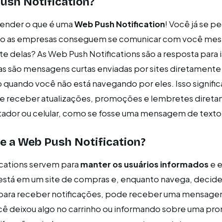
ush Notification?
tender o que é uma
Web Push Notification
! Você já se p
 as empresas conseguem se comunicar com você me
te delas? As Web Push Notifications são a resposta para 
as são mensagens curtas enviadas por sites diretamente 
uando você não está navegando por eles. Isso signific
de receber atualizações, promoções e lembretes diret
tador ou celular, como se fosse uma mensagem de texto
e a Web Push Notification?
ications servem para
manter os usuários informados
e e
stá em um site de compras e, enquanto navega, decide 
 para receber notificações, pode receber uma mensag
ê deixou algo no carrinho ou informando sobre uma p