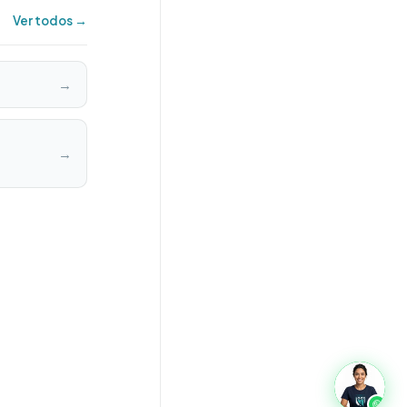
Ver todos →
→
→