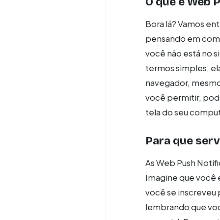
O que é Web P
Bora lá? Vamos en
pensando em como
você não está no si
termos simples, el
navegador, mesmo q
você permitir, po
tela do seu compu
Para que serv
As Web Push Notif
Imagine que você e
você se inscreveu
lembrando que voc