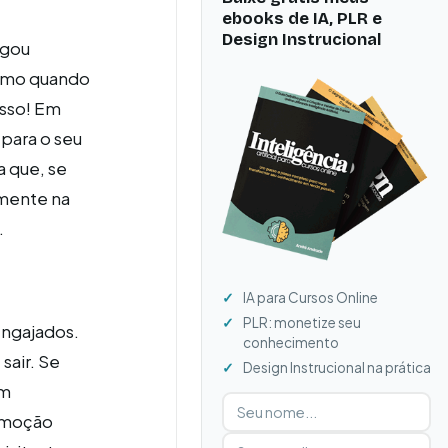
ebooks de IA, PLR e
Design Instrucional
egou
smo quando
isso! Em
para o seu
a que, se
amente na
.
IA para Cursos Online
PLR: monetize seu
ngajados.
conhecimento
sair. Se
Design Instrucional na prática
em
Digite seu nome
Digite seu e-mail
romoção