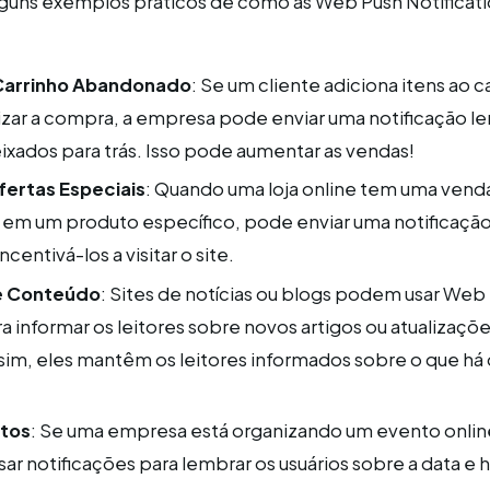
lguns exemplos práticos de como as Web Push Notifica
Carrinho Abandonado
: Se um cliente adiciona itens ao ca
alizar a compra, a empresa pode enviar uma notificação 
ixados para trás. Isso pode aumentar as vendas!
ertas Especiais
: Quando uma loja online tem uma vend
em um produto específico, pode enviar uma notificação
ncentivá-los a visitar o site.
e Conteúdo
: Sites de notícias ou blogs podem usar Web
ra informar os leitores sobre novos artigos ou atualizaçõ
sim, eles mantêm os leitores informados sobre o que há
ntos
: Se uma empresa está organizando um evento onlin
ar notificações para lembrar os usuários sobre a data e 