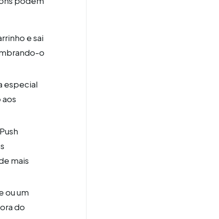
tions podem
rrinho e sai
lembrando-o
a especial
 aos
 Push
es
 de mais
e ou um
hora do