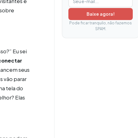
isitantes e
 sobre
Baixe agora!
Pode ficar tranquilo, não fazemos
SPAM.
so?” Eu sei
 conectar
lcancem seus
s vão parar
na tela do
lhor? Elas