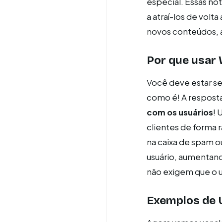
especial. Essas no
a atraí-los de volt
novos conteúdos, a
Por que usar 
Você deve estar se
como é! A resposta
com os usuários
! 
clientes de forma r
na caixa de spam o
usuário, aumentand
não exigem que o u
Exemplos de 