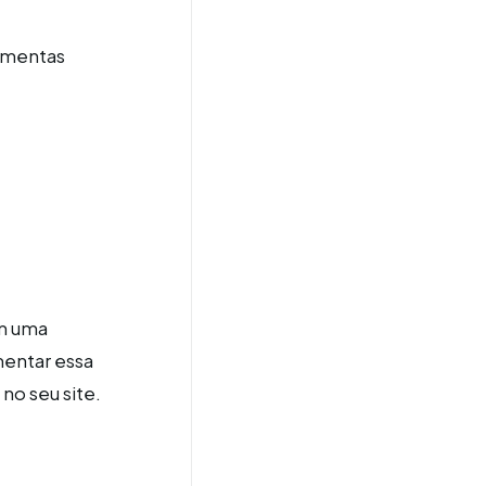
amentas
am uma
mentar essa
no seu site.