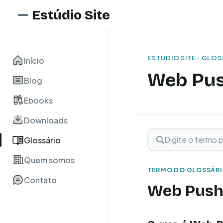
Estúdio Site
ESTUDIO SITE · GLO
Início
Web Pus
Blog
Ebooks
Downloads
Digite o termo para 
Buscar term
Glossário
Quem somos
TERMO DO GLOSSÁR
Contato
Web Push 