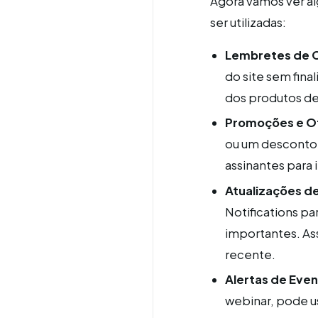
Agora vamos ver a
ser utilizadas:
Lembretes de 
do site sem fin
dos produtos de
Promoções e Of
ou um desconto 
assinantes para i
Atualizações d
Notifications pa
importantes. As
recente.
Alertas de Eve
webinar, pode us