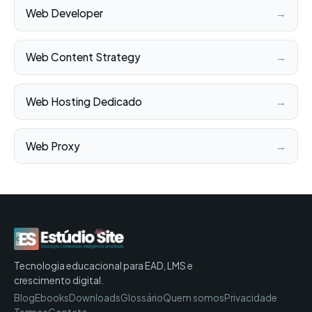
Web Developer
→
Web Content Strategy
→
Web Hosting Dedicado
→
Web Proxy
→
Tecnologia educacional para EAD, LMS e
crescimento digital.
Blog
Ebooks
Downloads
Glossário
Quem somos
Privacidade