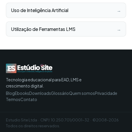
Uso de Inteligência Artificial
→
Utilização de Ferramentas LMS
→
Tecnologia educacional para EAD, LMS e
crescimento digital.
Blog
Ebooks
Downloads
Glossário
Quem somos
Privacidade
Termos
Contato
Estudio Site Ltda · CNPJ: 10.250.701/0001-32 · ©2008–2026
Todos os direitos reservados.