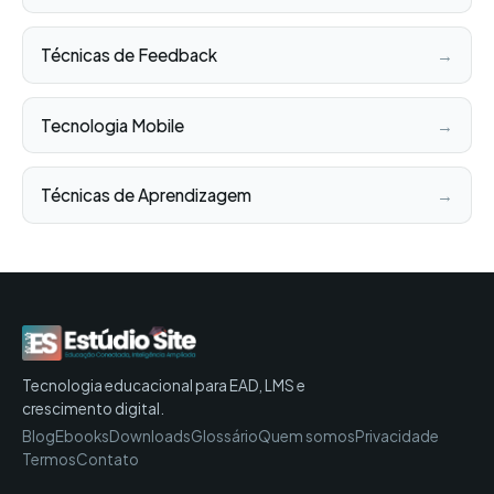
Técnicas de Feedback
→
Tecnologia Mobile
→
Técnicas de Aprendizagem
→
Tecnologia educacional para EAD, LMS e
crescimento digital.
Blog
Ebooks
Downloads
Glossário
Quem somos
Privacidade
Termos
Contato