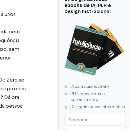
ebooks de IA, PLR e
Design Instrucional
 alunos
rada bem
sequência
asso, sem
rior,
"Do Zero ao
IA para Cursos Online
ra o próximo
PLR: monetize seu
r?
Dá pra
conhecimento
ada pessoa
Design Instrucional na prática
Digite seu nome
Digite seu e-mail