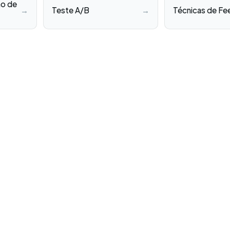
ão de
→
Teste A/B
→
Técnicas de F
Blog
Ebooks
Downl