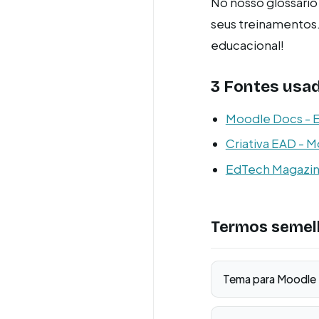
No nosso glossário 
seus treinamentos.
educacional!
3 Fontes usad
Moodle Docs - E
Criativa EAD - 
EdTech Magazine
Termos semel
Tema para Moodle