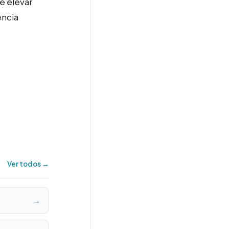
ê elevar
ência
Ver todos →
→