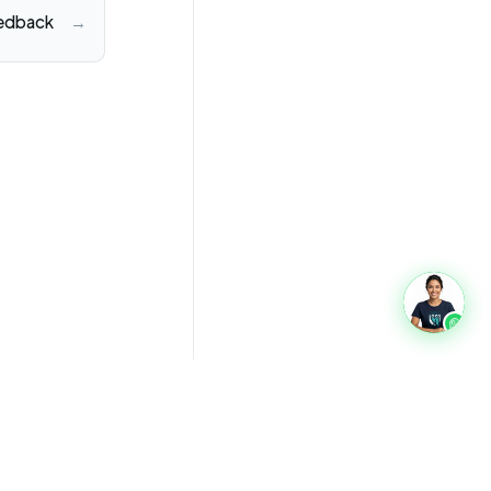
eedback
→
oads
Glossário
Quem somos
Privacidade
Termos
Contato