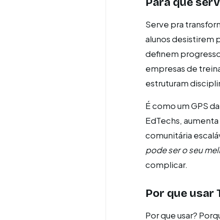
Para que serv
Serve pra transfor
alunos desistirem 
definem progresso
empresas de treina
estruturam discipl
É como um GPS da m
EdTechs, aumenta 
comunitária escaláv
pode ser o seu mel
complicar.
Por que usar 
Por que usar? Porq