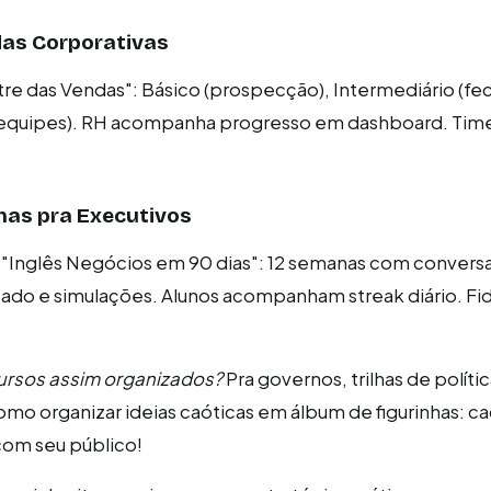
das Corporativas
re das Vendas": Básico (prospecção), Intermediário (f
 equipes). RH acompanha progresso em dashboard. Tim
mas pra Executivos
 "Inglês Negócios em 90 dias": 12 semanas com convers
zado e simulações. Alunos acompanham streak diário. Fi
cursos assim organizados?
Pra governos, trilhas de políti
como organizar ideias caóticas em álbum de figurinhas: c
 com seu público!