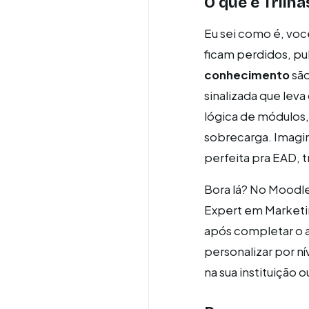
O que é Trilh
Eu sei como é, voc
ficam perdidos, pu
conhecimento
são
sinalizada que lev
lógica de módulos,
sobrecarga. Imagin
perfeita pra EAD, 
Bora lá? No Moodle 
Expert em Marketin
após completar o a
personalizar por n
na sua instituição 