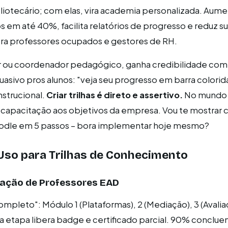
liotecário; com elas, vira academia personalizada. Aum
s em até 40%, facilita relatórios de progresso e reduz s
pra professores ocupados e gestores de RH.
r ou coordenador pedagógico, ganha credibilidade com 
suasivo pros alunos: "veja seu progresso em barra colorid
strucional.
Criar trilhas é direto e assertivo.
No mundo
a capacitação aos objetivos da empresa. Vou te mostrar
dle em 5 passos – bora implementar hoje mesmo?
Uso para Trilhas de Conhecimento
mação de Professores EAD
ompleto": Módulo 1 (Plataformas), 2 (Mediação), 3 (Avalia
a etapa libera badge e certificado parcial. 90% conclu