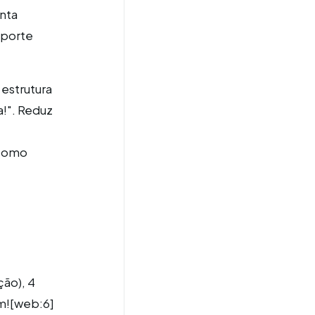
enta
uporte
estrutura
a!". Reduz
 como
ção), 4
em![web:6]