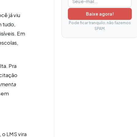
Baixe agora!
cê já viu
Pode ficar tranquilo, não fazemos
m tudo,
SPAM.
síveis. Em
escolas,
ta. Pra
citação
amenta
 sem
, o LMS vira