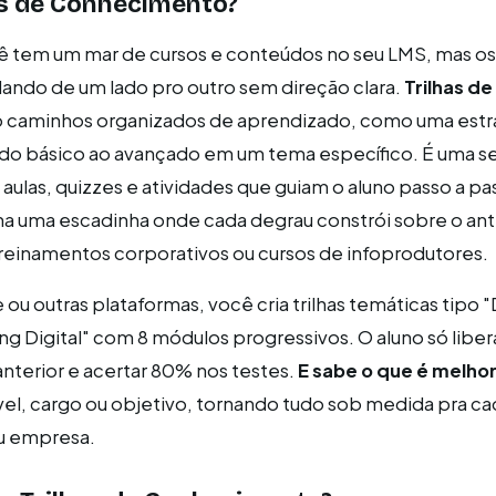
as de Conhecimento?
ê tem um mar de cursos e conteúdos no seu LMS, mas os
lando de um lado pro outro sem direção clara.
Trilhas de
 caminhos organizados de aprendizado, como uma est
a do básico ao avançado em um tema específico. É uma 
 aulas, quizzes e atividades que guiam o aluno passo a p
a uma escadinha onde cada degrau constrói sobre o ante
treinamentos corporativos ou cursos de infoprodutores.
ou outras plataformas, você cria trilhas temáticas tipo 
g Digital" com 8 módulos progressivos. O aluno só libe
nterior e acertar 80% nos testes.
E sabe o que é melho
ível, cargo ou objetivo, tornando tudo sob medida pra c
ou empresa.