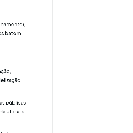
echamento),
es batem
ação,
delização
cas públicas
ada etapa é