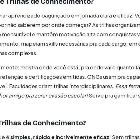
e Trilhas de Conhecimento?
mar aprendizado bagunçado em jornada clara e eficaz. Vo
por não saberem por onde começar? As trilhas organiza
 mensurável e mantêm motivação alta com conquistas vi
mento, mapeiam skills necessárias pra cada cargo; em 
inas complexas.
ente: mostra onde você está, pra onde vai e quanto fal
retenção e certificações emitidas. ONGs usam pra capa
el. Faculdades criam trilhas interdisciplinares.
Essa ferr
hor amigo pra zerar evasão escolar!
Serve pra gamificar
Trilhas de Conhecimento?
ue é
simples, rápido e incrivelmente eficaz
! Sem trilhas