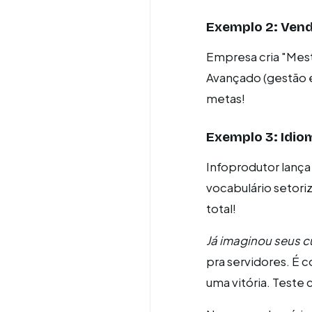
Exemplo 2: Ven
Empresa cria "Mest
Avançado (gestão
metas!
Exemplo 3: Idio
Infoprodutor lança
vocabulário setori
total!
Já imaginou seus 
pra servidores. É 
uma vitória. Teste