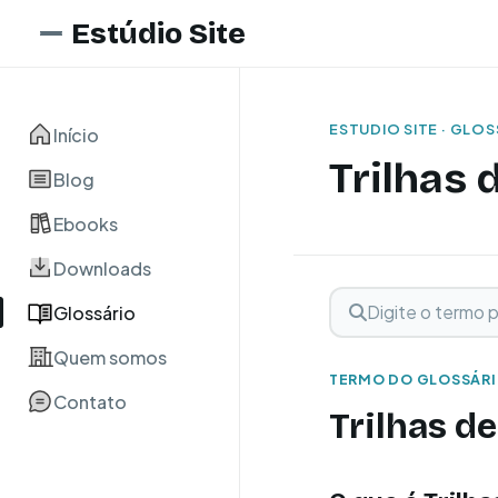
Estúdio Site
ESTUDIO SITE · GLO
Início
Trilhas
Blog
Ebooks
Downloads
Digite o termo para 
Buscar term
Glossário
Quem somos
TERMO DO GLOSSÁR
Contato
Trilhas d