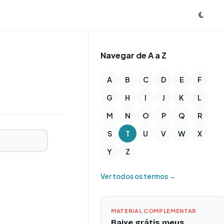
Navegar de A a Z
A
B
C
D
E
F
G
H
I
J
K
L
M
N
O
P
Q
R
S
T
U
V
W
X
Y
Z
Ver todos os termos →
MATERIAL COMPLEMENTAR
Baixe grátis meus