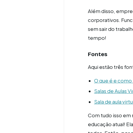
Além disso, empres
corporativos. Func
sem sair do traba
tempo!
Fontes
Aqui estão três fon
O que é e como f
Salas de Aulas Vi
Sala de aula vir
Com tudo isso em 
educação atual! Ela