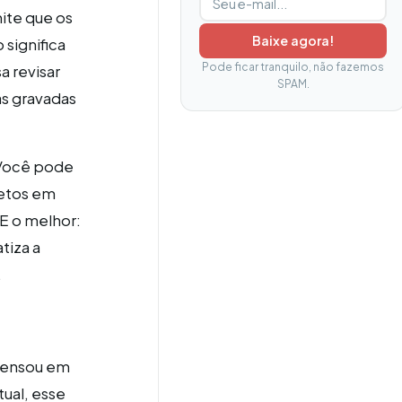
mite que os
Baixe agora!
 significa
Pode ficar tranquilo, não fazemos
a revisar
SPAM.
as gravadas
 Você pode
jetos em
E o melhor:
tiza a
.
 pensou em
tual, esse