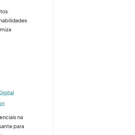
ntos
habilidades
omiza
igital
on
enciais na
sante para