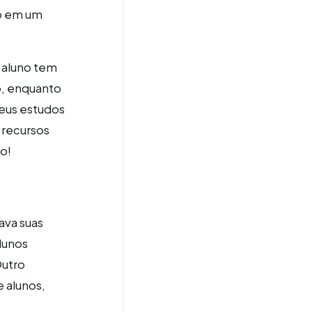
mo em um
a aluno tem
o, enquanto
seus estudos
 recursos
o!
ava suas
alunos
Outro
e alunos,