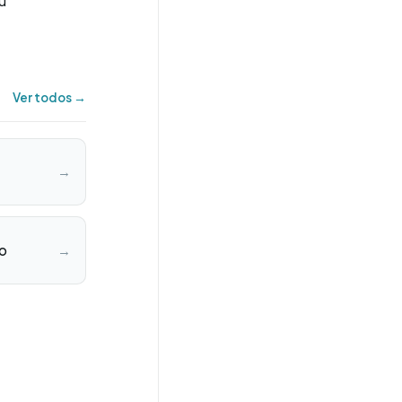
u
Ver todos →
→
co
→