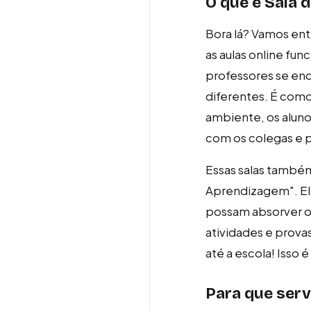
O que é Sala d
Bora lá? Vamos en
as aulas online fun
professores se en
diferentes. É como 
ambiente, os aluno
com os colegas e 
Essas salas também
Aprendizagem". Ela
possam absorver os
atividades e prova
até a escola! Isso
Para que serve