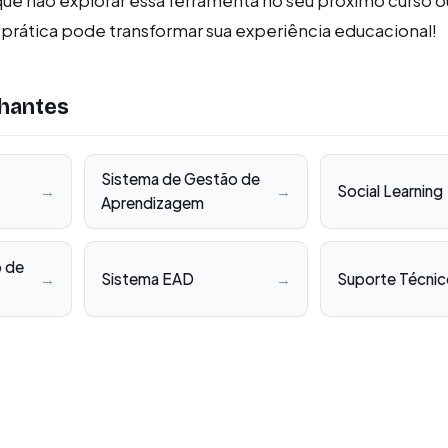
que não explorar essa ferramenta no seu próximo curso o
prática pode transformar sua experiência educacional!
hantes
Sistema de Gestão de
→
→
Social Learning
Aprendizagem
o de
→
Sistema EAD
→
Suporte Técni