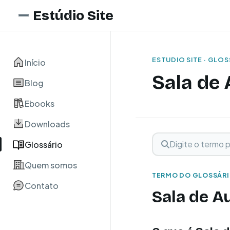
Estúdio Site
ESTUDIO SITE · GLO
Início
Sala de 
Blog
Ebooks
Downloads
Digite o termo para 
Buscar term
Glossário
Quem somos
TERMO DO GLOSSÁR
Contato
Sala de Au