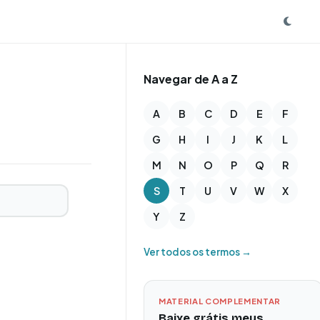
Navegar de A a Z
A
B
C
D
E
F
G
H
I
J
K
L
M
N
O
P
Q
R
S
T
U
V
W
X
Y
Z
Ver todos os termos →
MATERIAL COMPLEMENTAR
Baixe grátis meus