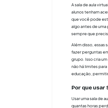
A sala de aula virtu
alunos tenham aces
que você pode estu
algo antes de uma p
sempre que precis
Além disso, essas 
fazer perguntas em
grupo. Isso cria u
não há limites par
educação, permiti
Por que usar S
Usar uma sala de a
quantas horas perde