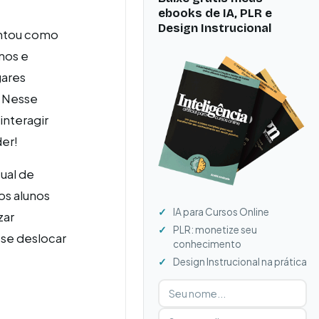
ebooks de IA, PLR e
Design Instrucional
untou como
unos e
gares
. Nesse
interagir
er!
ual de
os alunos
IA para Cursos Online
zar
PLR: monetize seu
 se deslocar
conhecimento
Design Instrucional na prática
Digite seu nome
Digite seu e-mail