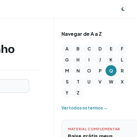
Navegar de A a Z
nho
A
B
C
D
E
F
G
H
I
J
K
L
M
N
O
P
Q
R
S
T
U
V
W
X
Y
Z
Ver todos os termos →
MATERIAL COMPLEMENTAR
Baixe grátis meus