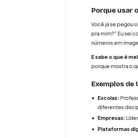
Porque usar 
Você já se pegou o
pra mim?" Eu sei c
números em imagen
E sabe o que é me
porque mostra o q
Exemplos de 
Escolas:
Profess
diferentes discip
Empresas:
Líde
Plataformas dig