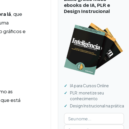
ebooks de IA, PLR e
Design Instrucional
ra lá
, que
uma
 gráficos e
IA para Cursos Online
omo as
PLR: monetize seu
conhecimento
 que está
Design Instrucional na prática
Digite seu nome
Digite seu e-mail