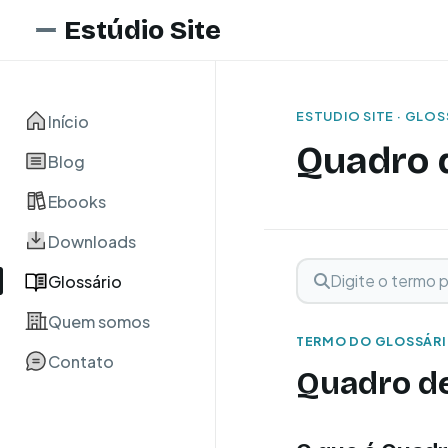
Estúdio Site
ESTUDIO SITE · GLO
Início
Quadro 
Blog
Ebooks
Downloads
Digite o termo para 
Buscar term
Glossário
Quem somos
TERMO DO GLOSSÁR
Contato
Quadro d