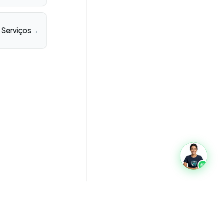
 Serviços
→
oads
Glossário
Quem somos
Privacidade
Termos
Contato