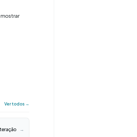
 mostrar
Ver todos →
nteração
→