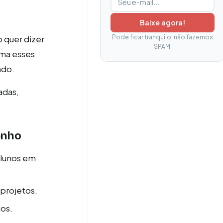
Baixe agora!
Pode ficar tranquilo, não fazemos
 quer dizer
SPAM.
rma esses
ndo.
adas,
enho
alunos em
projetos.
os.