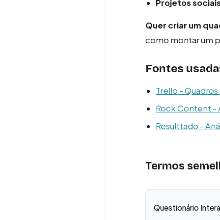
Projetos sociais
Quer criar um qua
como montar um pas
Fontes usada
Trello - Quadro
Rock Content - 
Resulttado - An
Termos semel
Questionário Inter