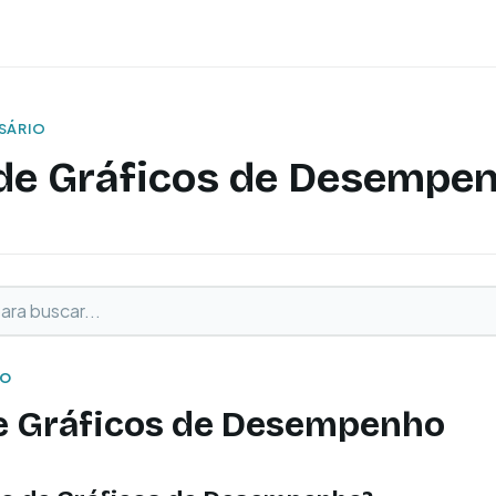
SSÁRIO
de Gráficos de Desempe
buscar
o
IO
e Gráficos de Desempenho