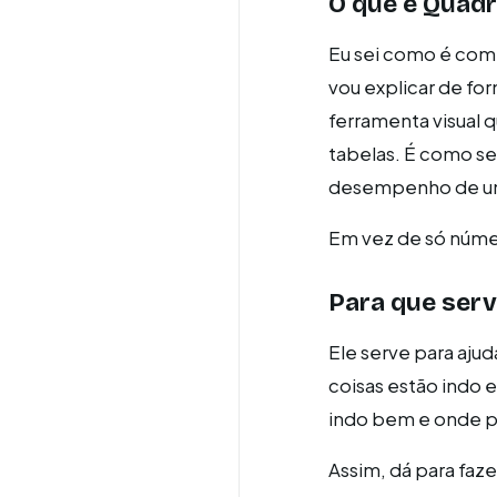
O que é Quad
Eu sei como é com
vou explicar de fo
ferramenta visual 
tabelas. É como s
desempenho de uma
Em vez de só número
Para que ser
Ele serve para aj
coisas estão indo e
indo bem e onde pr
Assim, dá para faz