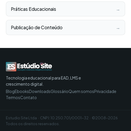
Práticas Educacionais
→
Publicação de Conteúdo
→
Tecnologia educacional para EAD, LMS e
crescimento digital.
Blog
Ebooks
Downloads
Glossário
Quem somos
Privacidade
Termos
Contato
Estudio Site Ltda · CNPJ: 10.250.701/0001-32 · ©2008–2026
Todos os direitos reservados.