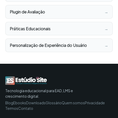
Plugin de Avaliação
→
Práticas Educacionais
→
Personalização de Experiência do Usuário
→
Tecnologia educacional para EAD, LMS e
crescimento digital.
Blog
Ebooks
Downloads
Glossário
Quem somos
Privacidade
Termos
Contato