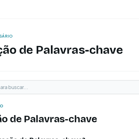
SSÁRIO
ção de Palavras-chave
buscar
o
IO
o de Palavras-chave