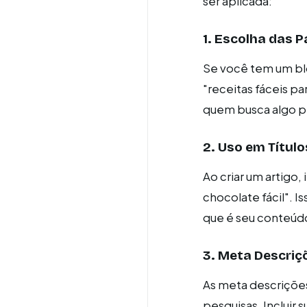
ser aplicada:
1. Escolha das P
Se você tem um blo
"receitas fáceis pa
quem busca algo p
2. Uso em Título
Ao criar um artigo,
chocolate fácil". 
que é seu conteúd
3. Meta Descriç
As meta descriçõe
pesquisas. Incluir