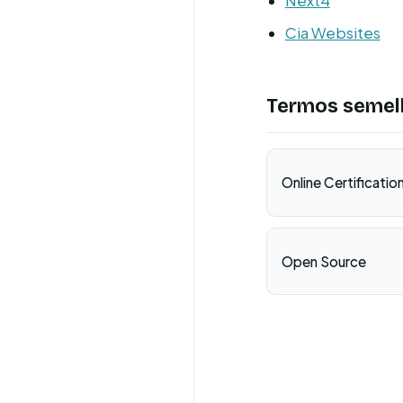
Next4
Cia Websites
Termos semel
Online Certificatio
Open Source