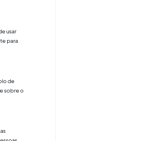
de usar
nte para
olo de
e sobre o
das
pessoas