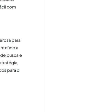
ácil com
erosa para
onteúdo a
 de busca e
tratégia,
dos para o