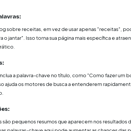
alavras:
g sobre receitas, em vez de usar apenas "receitas", po
ra o jantar". Isso torna sua página mais específica e atrae
rático.
s:
 inclua a palavra-chave no título, como "Como fazer um b
Isso ajuda os motores de busca a entenderem rapidament
o.
ões:
s são pequenos resumos que aparecem nos resultados 
 suas palavras-chave aqui pode aumentar as chances das 