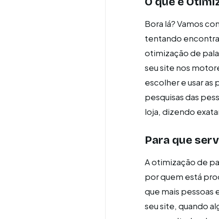
O que é Otimi
Bora lá? Vamos co
tentando encontrar 
otimização de pala
seu site nos moto
escolher e usar as 
pesquisas das pess
loja, dizendo exa
Para que serv
A otimização de pa
por quem está proc
que mais pessoas e
seu site, quando a