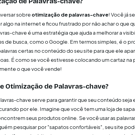
zação de Palavras-chave?
nversar sobre
otimização de palavras-chave
! Você já 
algo na internet e ficou frustrado por não achar o que q
vras-chave é uma estratégia que ajuda a melhorar a visib
res de busca, como o Google. Em termos simples, é o p
palavras certas no conteúdo do seu site para que ele apa
oas. É como se você estivesse colocando um cartaz na p
tamente o que você vende!
e Otimização de Palavras-chave?
lavras-chave serve para garantir que seu conteúdo seja
urando por ele. Imagine que você tem uma loja de sapa
ncontrem seus produtos online. Se você usar as palavra
lguém pesquisar por "sapatos confortáveis", seu site po