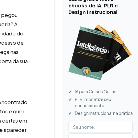
ebooks de IA, PLR e
Design Instrucional
se pegou
ueria? A
ilidade do
rocesso de
reça nas
orta da sua
IA para Cursos Online
PLR: monetize seu
 encontrado
conhecimento
tos e quer
Design Instrucional na prática
s certas em
Digite seu nome
Digite seu e-mail
de aparecer