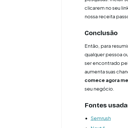
clicarem no seu li
nossa receita pass
Conclusão
Então, para resumi
qualquer pessoa ou
ser encontrado pel
aumenta suas chanc
comece agora m
seu negócio.
Fontes usada
Semrush