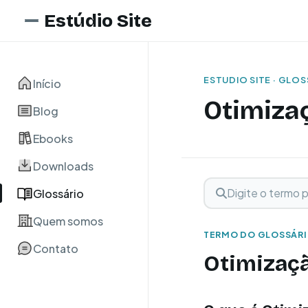
Estúdio Site
ESTUDIO SITE · GLO
Início
Otimiza
Blog
Ebooks
Downloads
Digite o termo para 
Buscar term
Glossário
Quem somos
TERMO DO GLOSSÁR
Contato
Otimizaçã