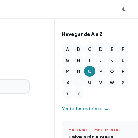
Navegar de A a Z
A
B
C
D
E
F
G
H
I
J
K
L
M
N
O
P
Q
R
S
T
U
V
W
X
Y
Z
Ver todos os termos →
MATERIAL COMPLEMENTAR
Baixe grátis meus