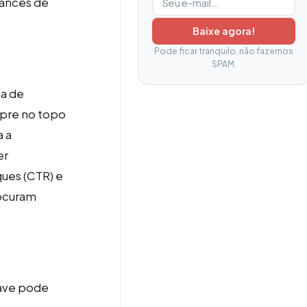
hances de
Baixe agora!
Pode ficar tranquilo, não fazemos
SPAM.
ia de
mpre no topo
a a
er
ques (CTR) e
rocuram
have pode