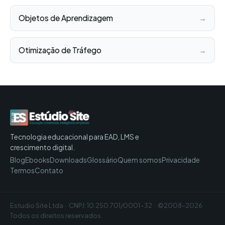
Objetos de Aprendizagem
→
Otimização de Tráfego
→
Tecnologia educacional para EAD, LMS e
crescimento digital.
Blog
Ebooks
Downloads
Glossário
Quem somos
Privacidade
Termos
Contato
Estudio Site Ltda · CNPJ: 10.250.701/0001-32 · ©2008–2026
Todos os direitos reservados.