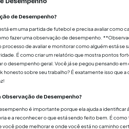
de Desempenho
ação de Desempenho?
stá em uma partida de futebol e precisa avaliar como c
 como fazer uma observação de desempenho. **Observa
processo de avaliar e monitorar como alguém está se 
vidade. É como criar um relatório que mostra pontos fort
ar o desempenho geral. Você já se pegou pensando em 
ck honesto sobre seu trabalho? É exatamente isso que a
z!
 a Observação de Desempenho?
sempenho é importante porque ela ajuda a identificar 
ia e a reconhecer o que está sendo feito bem. É como 
e você pode melhorar e onde você está no caminho cer