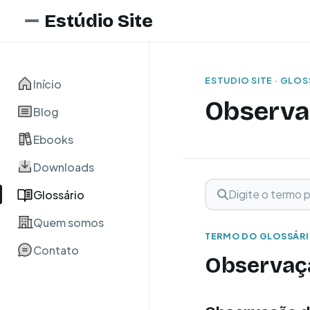
Estúdio Site
ESTUDIO SITE · GLO
Início
Observa
Blog
Ebooks
Downloads
Digite o termo para 
Buscar term
Glossário
Quem somos
TERMO DO GLOSSÁR
Contato
Observaç