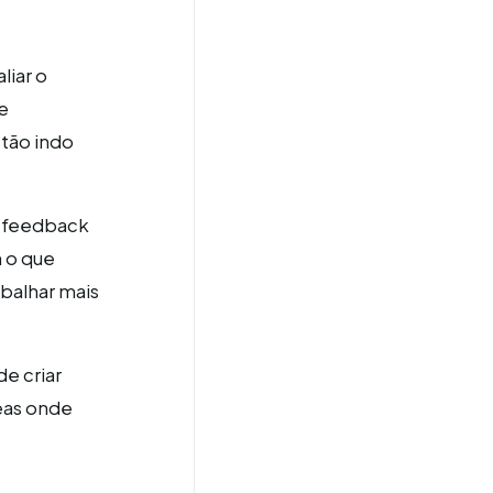
liar o
e
stão indo
r feedback
m o que
balhar mais
e criar
eas onde