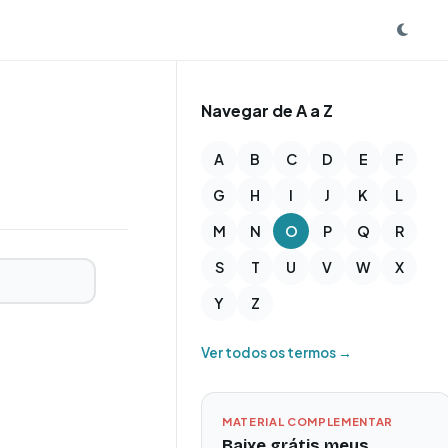
Navegar de A a Z
A
B
C
D
E
F
G
H
I
J
K
L
M
N
O
P
Q
R
S
T
U
V
W
X
Y
Z
Ver todos os termos →
MATERIAL COMPLEMENTAR
Baixe grátis meus