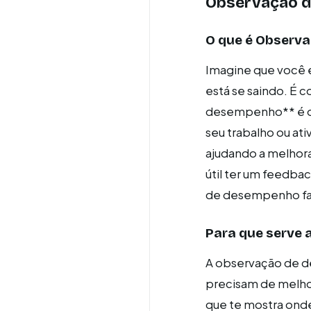
Observação 
O que é Observ
Imagine que você e
está se saindo. É
desempenho** é o 
seu trabalho ou ati
ajudando a melhor
útil ter um feedba
de desempenho fa
Para que serve
A observação de de
precisam de melhor
que te mostra ond