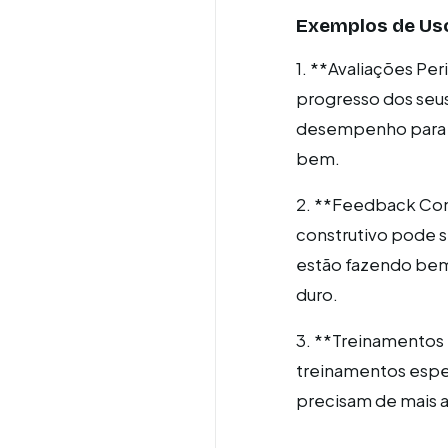
Exemplos de Us
1. **Avaliações Per
progresso dos seus
desempenho para id
bem.
2. **Feedback Con
construtivo pode s
estão fazendo bem 
duro.
3. **Treinamentos
treinamentos espec
precisam de mais a