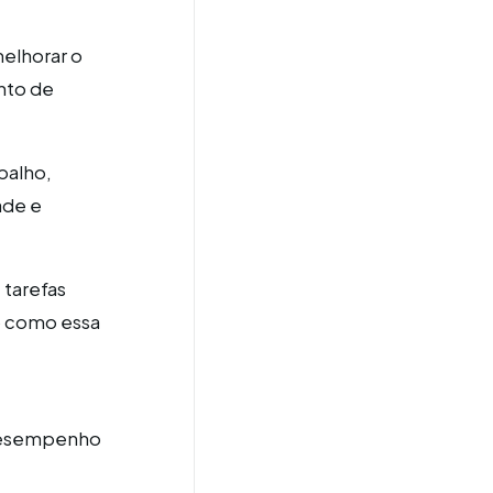
melhorar o
nto de
balho,
ade e
 tarefas
o como essa
desempenho