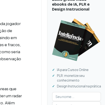
ebooks de IA, PLR e
Design Instrucional
ada jogador
ção de
saindo em
es e fracos,
como seria
 observação
IA para Cursos Online
PLR: monetize seu
conhecimento
Design Instrucional na prática
áreas que
Digite seu nome
Digite seu e-mail
ter um radar
to. Além