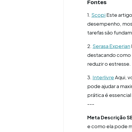
Fontes
1.
Scopi
Este artigo
desempenho, mostr
tarefas são fundam
2.
Serasa Experian
destacando como pl
reduzir o estresse.
3.
Interlivre
Aqui, v
pode ajudar a maxi
prática é essencia
---
Meta Descrição SE
e como ela pode me