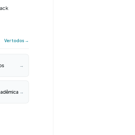
back
Ver todos →
os
→
cadêmica
→