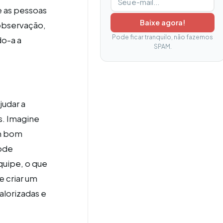
e as pessoas
Baixe agora!
observação,
Pode ficar tranquilo, não fazemos
do-a a
SPAM.
judar a
s. Imagine
um bom
ode
quipe, o que
e criar um
alorizadas e