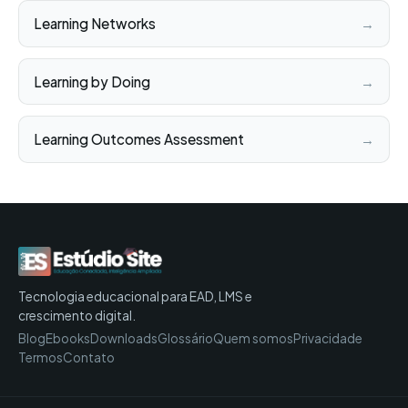
Learning Networks
→
Learning by Doing
→
Learning Outcomes Assessment
→
Tecnologia educacional para EAD, LMS e
crescimento digital.
Blog
Ebooks
Downloads
Glossário
Quem somos
Privacidade
Termos
Contato