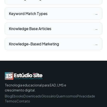
Keyword Match Types
→
Knowledge Base Articles
→
Knowledge-Based Marketing
→
Tecnologia educacional para EAD, LMS e
crescimento digital.
Blog
Ebooks
Downloads
Glossário
Quem somos
Privacidade
Termos
Contato