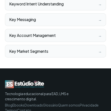
Keyword Intent Understanding
→
Key Messaging
→
Key Account Management
→
Key Market Segments
→
Tecnologia educacional para EAD, LMS e
crescimento digital.
Blog
Ebooks
Downloads
Glossário
Quem somos
Privacidade
Termos
Contato