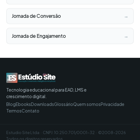
Jornada de Conversão
→
Jornada de Engajamento
→
Tecnologia educacional para EAD, LMS e
crescimento digital.
Blog
Ebooks
Downloads
Glossário
Quem somos
Privacidade
Termos
Contato
Estudio Site Ltda · CNPJ: 10.250.701/0001-32 · ©2008–2026
Todos os direitos reservados.