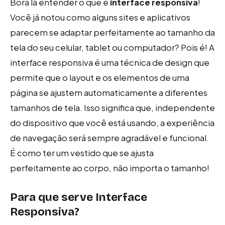
Bora lá entender o que é
interface responsiva
!
Você já notou como alguns sites e aplicativos
parecem se adaptar perfeitamente ao tamanho da
tela do seu celular, tablet ou computador? Pois é! A
interface responsiva é uma técnica de design que
permite que o layout e os elementos de uma
página se ajustem automaticamente a diferentes
tamanhos de tela. Isso significa que, independente
do dispositivo que você está usando, a experiência
de navegação será sempre agradável e funcional.
É como ter um vestido que se ajusta
perfeitamente ao corpo, não importa o tamanho!
Para que serve Interface
Responsiva?