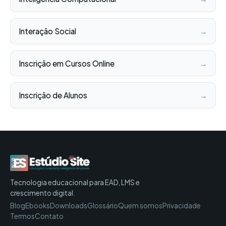
Interação Social
→
Inscrição em Cursos Online
→
Inscrição de Alunos
→
Tecnologia educacional para EAD, LMS e
crescimento digital.
Blog
Ebooks
Downloads
Glossário
Quem somos
Privacidade
Termos
Contato