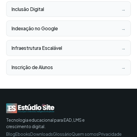
Inclusão Digital
→
Indexação no Google
→
Infraestrutura Escalável
→
Inscrição de Alunos
→
Tecnologia educacional para EAD, LMS e
crescimento digital.
Blog
Ebooks
Downloads
Glossário
Quem somos
Privacidade