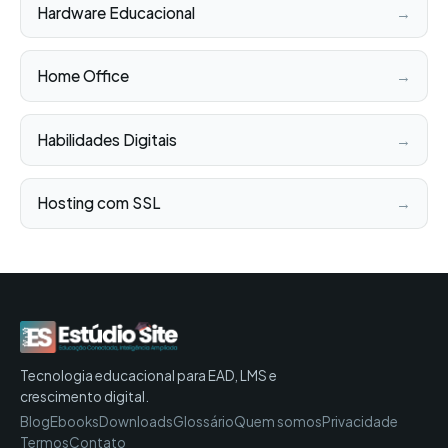
Hardware Educacional
→
Home Office
→
Habilidades Digitais
→
Hosting com SSL
→
Tecnologia educacional para EAD, LMS e
crescimento digital.
Blog
Ebooks
Downloads
Glossário
Quem somos
Privacidade
Termos
Contato