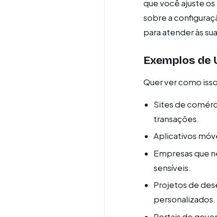
que você ajuste os 
sobre a configuraç
para atender às su
Exemplos de 
Quer ver como isso
Sites de comérc
transações.
Aplicativos móve
Empresas que ne
sensíveis.
Projetos de des
personalizados.
Portais de gover