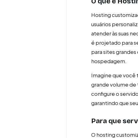
O que é Host
Hosting customiza
usuários personali
atender às suas ne
é projetado para s
para sites grande
hospedagem.
Imagine que você t
grande volume de 
configure o servid
garantindo que seu
Para que ser
O hosting customiz