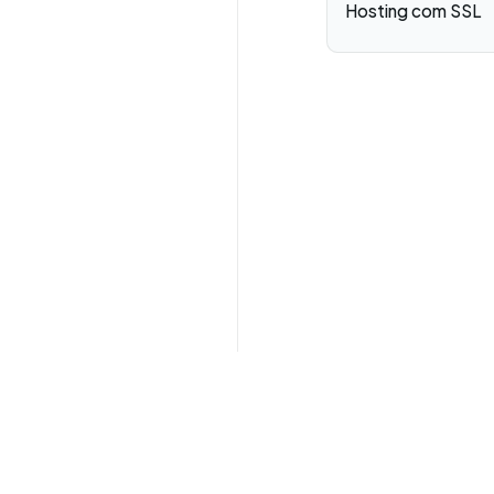
Hosting com SSL
Tecnologia educacional para EAD, LMS e
crescimento digital.