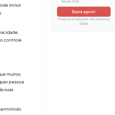
de incluir
Baixe agora!
s
Pode ficar tranquilo, não fazemos
SPAM.
ivacidade,
o controle
que muitos
lquer pessoa
s suas
 permitindo