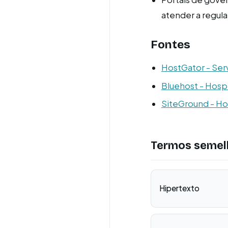
atender a regu
Fontes
HostGator - Se
Bluehost - Hos
SiteGround - H
Termos semel
Hipertexto