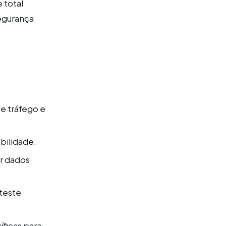
 total
egurança
e tráfego e
bilidade.
r dados
teste
íficas para