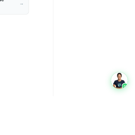
→
oads
Glossário
Quem somos
Privacidade
Termos
Contato