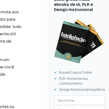
ebooks de IA, PLR e
Design Instrucional
rmite aos
dor para
edida: tudo
ente útil
nte de
om um
ue você
IA para Cursos Online
ade,
PLR: monetize seu
conhecimento
Design Instrucional na prática
Digite seu nome
Digite seu e-mail
sites ou