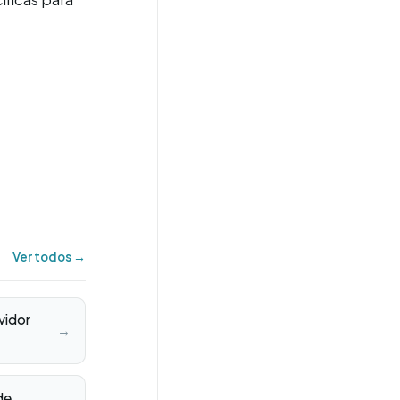
Ver todos →
vidor
→
de