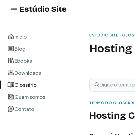
Estúdio Site
ESTUDIO SITE · GLO
Início
Hosting
Blog
Ebooks
Downloads
Digite o termo para 
Buscar term
Glossário
Quem somos
TERMO DO GLOSSÁR
Contato
Hosting 