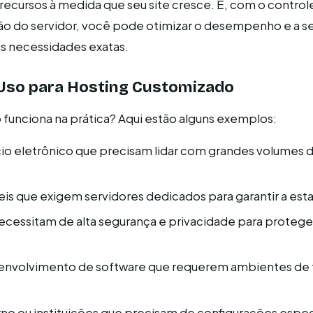
recursos à medida que seu site cresce. E, com o controle
ão do servidor, você pode otimizar o desempenho e a s
as necessidades exatas.
Uso para Hosting Customizado
 funciona na prática? Aqui estão alguns exemplos:
io eletrônico que precisam lidar com grandes volumes d
is que exigem servidores dedicados para garantir a esta
cessitam de alta segurança e privacidade para protege
envolvimento de software que requerem ambientes de 
no ou instituições que precisam de configurações espec