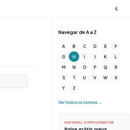
Navegar de A a Z
A
B
C
D
E
F
G
H
I
J
K
L
M
N
O
P
Q
R
S
T
U
V
W
X
Y
Z
Ver todos os termos →
MATERIAL COMPLEMENTAR
Baixe grátis meus