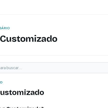
SSÁRIO
 Customizado
buscar
o
IO
Customizado