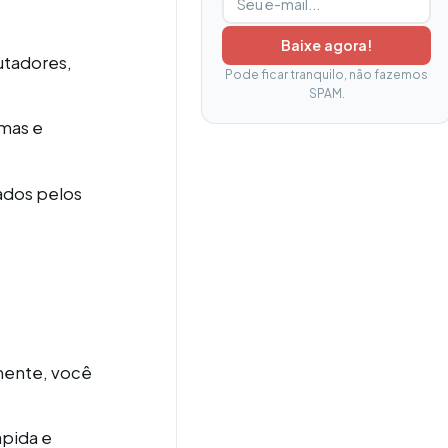
Baixe agora!
utadores,
Pode ficar tranquilo, não fazemos
SPAM.
mas e
ados pelos
mente, você
ápida e