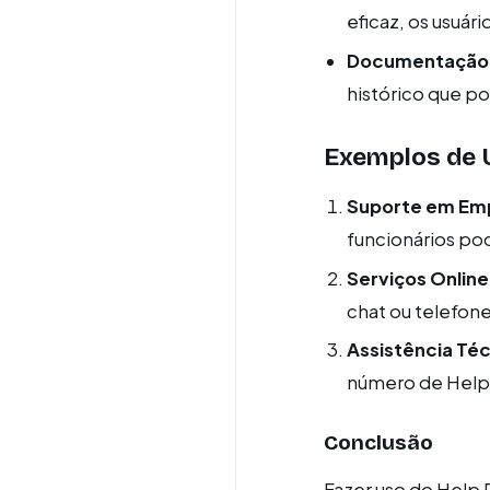
eficaz, os usuári
Documentação
histórico que po
Exemplos de 
Suporte em Em
funcionários po
Serviços Online
chat ou telefone
Assistência Téc
número de Help 
Conclusão
Fazer uso do Help D