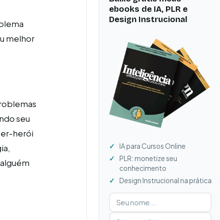
ebooks de IA, PLR e
Design Instrucional
oblema
eu melhor
problemas
ando seu
er-herói
IA para Cursos Online
ia,
PLR: monetize seu
r alguém
conhecimento
Design Instrucional na prática
Digite seu nome
Digite seu e-mail