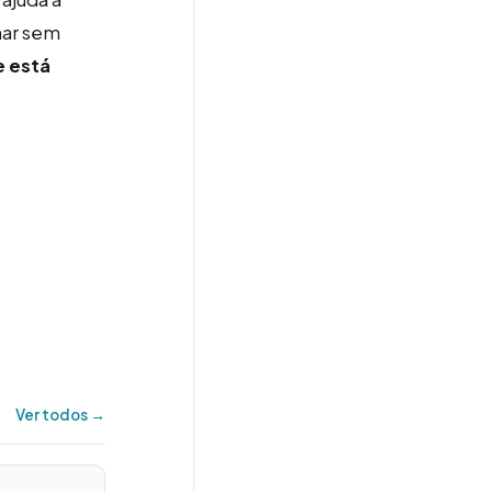
har sem
e está
Ver todos →
→