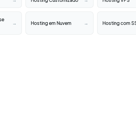
se
→
Hosting em Nuvem
→
Hosting com S