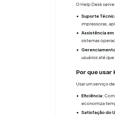
O Help Desk serve p
Suporte Técnic
impressoras, apl
Assistência em
sistemas operac
Gerenciamento 
usuários até que
Por que usar 
Usar um serviço de
Eficiência:
Com p
economiza tempo
Satisfação do U