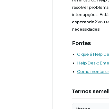
resolver problema
interrupções. Entã
esperando?
Vou t
necessidades!
Fontes
O que é Help De
Help Desk: Ente
Como montar um
Termos semel
Hashing