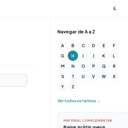
Navegar de A a Z
A
B
C
D
E
F
G
H
I
J
K
L
M
N
O
P
Q
R
S
T
U
V
W
X
Y
Z
Ver todos os termos →
MATERIAL COMPLEMENTAR
Baixe grátis meus