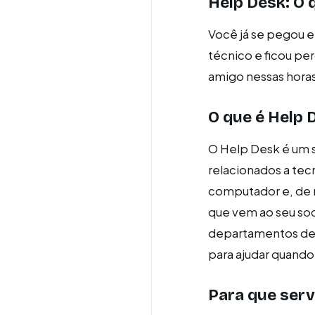
Help Desk: O 
Você já se pegou 
técnico e ficou pe
amigo nessas horas
O que é Help 
O Help Desk é um s
relacionados a tec
computador e, de 
que vem ao seu soc
departamentos de 
para ajudar quando 
Para que serv