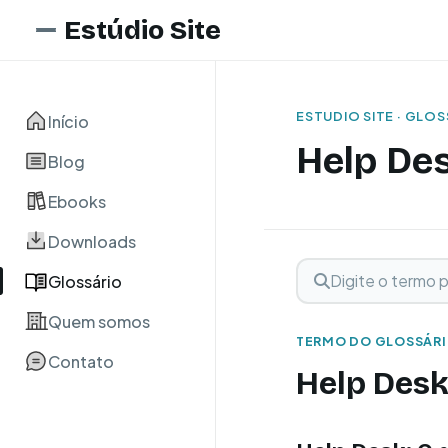
Estúdio Site
ESTUDIO SITE · GLO
Início
Help De
Blog
Ebooks
Downloads
Digite o termo para 
Buscar term
Glossário
Quem somos
TERMO DO GLOSSÁR
Contato
Help Des