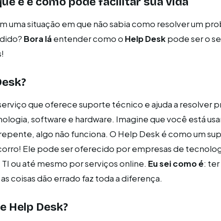
que é e como pode facilitar sua vida
em uma situação em que não sabia como resolver um pr
rdido?
Bora lá
entender como o
Help Desk
pode ser o s
!
Desk?
erviço que oferece suporte técnico e ajuda a resolver 
nologia, software e hardware. Imagine que você está us
repente, algo não funciona. O Help Desk é como um sup
orro! Ele pode ser oferecido por empresas de tecnolog
TI ou até mesmo por serviços online.
Eu sei como é
: te
as coisas dão errado faz toda a diferença.
e Help Desk?