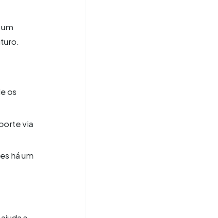
o um
turo.
e os
porte via
es há um
 ajuda a