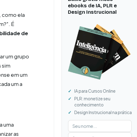
ebooks de IA, PLR e
Design Instrucional
, como ela
m?". É
bilidade de
iar um grupo
s sim
 Pense em um
cada um a
IA para Cursos Online
PLR: monetize seu
conhecimento
Design Instrucional na prática
Digite seu nome
Digite seu e-mail
va uma
nizar as