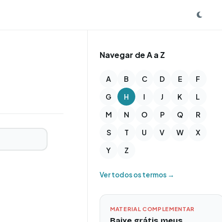
Navegar de A a Z
A
B
C
D
E
F
G
H
I
J
K
L
M
N
O
P
Q
R
S
T
U
V
W
X
Y
Z
Ver todos os termos →
MATERIAL COMPLEMENTAR
Baixe grátis meus