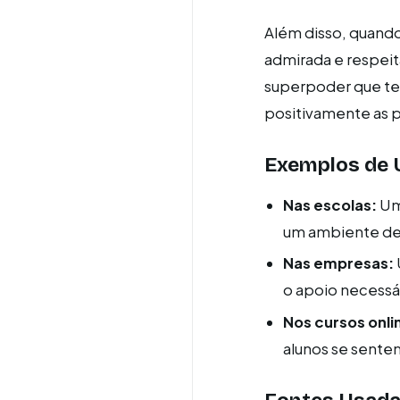
Além disso, quando
admirada e respeit
superpoder que te a
positivamente as p
Exemplos de U
Nas escolas:
Um 
um ambiente de 
Nas empresas:
o apoio necessá
Nos cursos onli
alunos se sentem