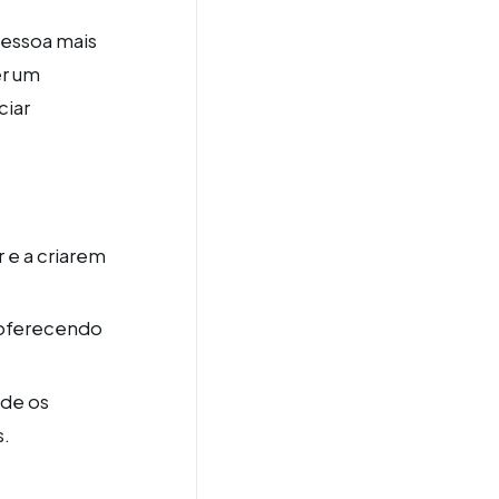
pessoa mais
er um
ciar
 e a criarem
 oferecendo
nde os
s.