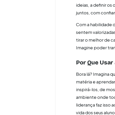
ideias, a definir o
juntos, com confia
Com a habilidade d
sentem valorizada
tirar o melhor de 
Imagine poder tra
Por Que Usar 
Bora lá? Imagina q
matéria e aprendam
inspirá-los, de mo
ambiente onde todo
liderança faz isso 
vida dos seus aluno