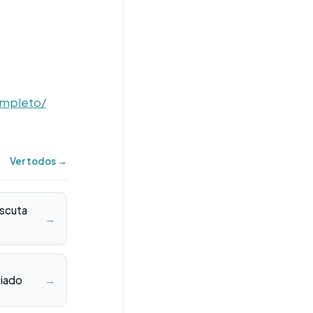
ompleto/
Ver todos →
Escuta
→
ciado
→