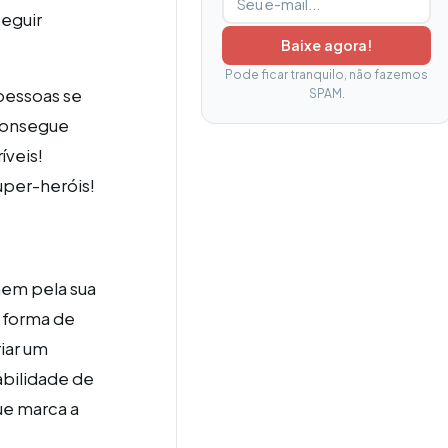
seguir
Baixe agora!
Pode ficar tranquilo, não fazemos
pessoas se
SPAM.
 consegue
íveis!
per-heróis!
nem pela sua
a forma de
iar um
abilidade de
que marca a