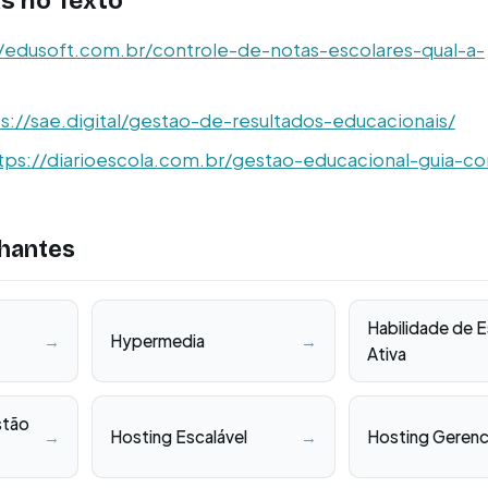
s no Texto
//edusoft.com.br/controle-de-notas-escolares-qual-a-
s://sae.digital/gestao-de-resultados-educacionais/
tps://diarioescola.com.br/gestao-educacional-guia-c
hantes
Habilidade de 
→
Hypermedia
→
Ativa
stão
→
Hosting Escalável
→
Hosting Geren