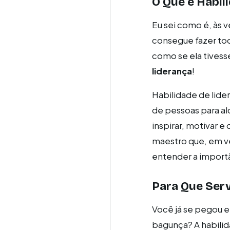
O Que é Habil
Eu sei como é, às 
consegue fazer tod
como se ela tivess
liderança
!
Habilidade de lide
de pessoas para a
inspirar, motivar 
maestro que, em ve
entender a importâ
Para Que Serv
Você já se pegou e
bagunça? A habilida