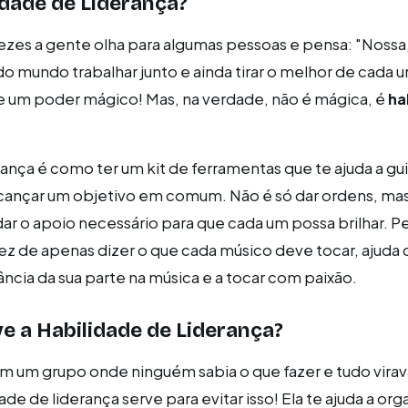
idade de Liderança?
vezes a gente olha para algumas pessoas e pensa: "Nossa
o mundo trabalhar junto e ainda tirar o melhor de cada u
e um poder mágico! Mas, na verdade, não é mágica, é
ha
rança é como ter um kit de ferramentas que te ajuda a gu
lcançar um objetivo em comum. Não é só dar ordens, ma
e dar o apoio necessário para que cada um possa brilhar.
z de apenas dizer o que cada músico deve tocar, ajuda 
ncia da sua parte na música e a tocar com paixão.
e a Habilidade de Liderança?
m um grupo onde ninguém sabia o que fazer e tudo vira
de de liderança serve para evitar isso! Ela te ajuda a orga