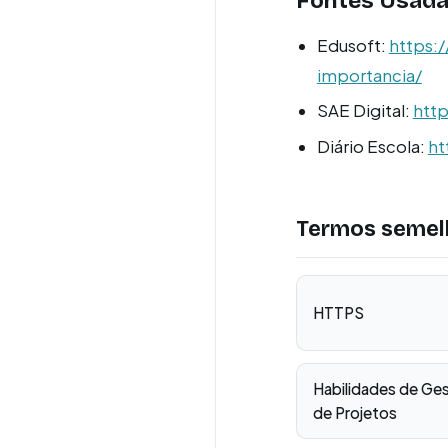
Fontes Usada
Edusoft:
https:
importancia/
SAE Digital:
http
Diário Escola:
ht
Termos semel
HTTPS
Habilidades de Ge
de Projetos