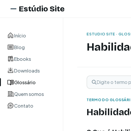
Estúdio Site
ESTUDIO SITE · GLO
Início
Habilida
Blog
Ebooks
Downloads
Digite o termo para 
Buscar term
Glossário
Quem somos
TERMO DO GLOSSÁR
Contato
Habilidad