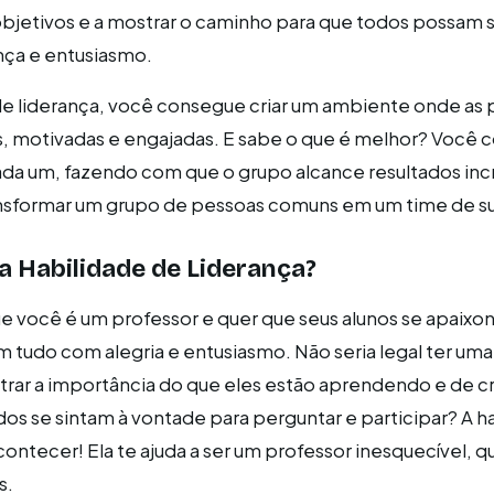
s objetivos e a mostrar o caminho para que todos possam 
nça e entusiasmo.
e liderança, você consegue criar um ambiente onde as 
s, motivadas e engajadas. E sabe o que é melhor? Você
cada um, fazendo com que o grupo alcance resultados incr
nsformar um grupo de pessoas comuns em um time de su
a Habilidade de Liderança?
ue você é um professor e quer que seus alunos se apaixo
 tudo com alegria e entusiasmo. Não seria legal ter um
strar a importância do que eles estão aprendendo e de cr
s se sintam à vontade para perguntar e participar? A h
acontecer! Ela te ajuda a ser um professor inesquecível, 
s.