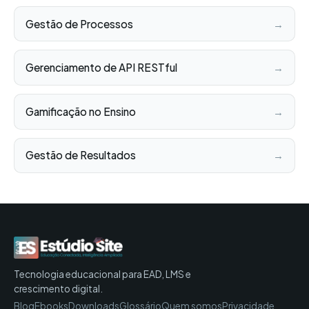
Gestão de Processos
→
Gerenciamento de API RESTful
→
Gamificação no Ensino
→
Gestão de Resultados
→
Tecnologia educacional para EAD, LMS e
crescimento digital.
Blog
Ebooks
Downloads
Glossário
Quem somos
Privacidade