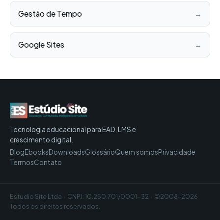
Gestão de Tempo
→
Google Sites
→
Tecnologia educacional para EAD, LMS e
crescimento digital.
Blog
Ebooks
Downloads
Glossário
Quem somos
Privacidade
Termos
Contato
Estudio Site Ltda · CNPJ: 10.250.701/0001-32 · ©2008–2026
Todos os direitos reservados.