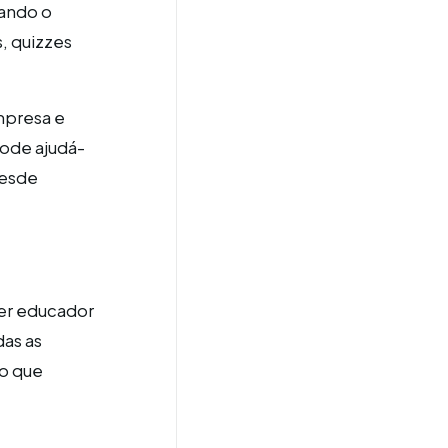
jando o
, quizzes
mpresa e
pode ajudá-
desde
uer educador
das as
no que