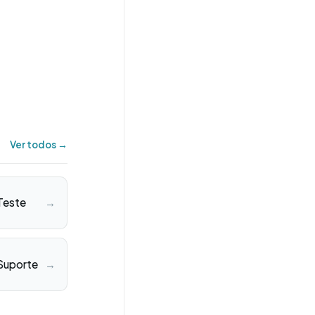
Ver todos →
Teste
→
Suporte
→