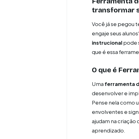
Ferramenta de
transformar 
Você já se pegou 
engaje seus alunos?
instrucional
pode s
que é essa ferrame
O que é Ferra
Uma
ferramenta d
desenvolver e impl
Pense nela como u
envolventes e sign
ajudam na criação 
aprendizado.