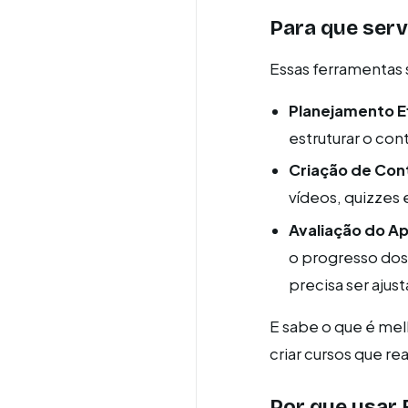
Para que serv
Essas ferramentas 
Planejamento Ef
estruturar o con
Criação de Con
vídeos, quizzes 
Avaliação do A
o progresso dos
precisa ser ajus
E sabe o que é me
criar cursos que re
Por que usar 