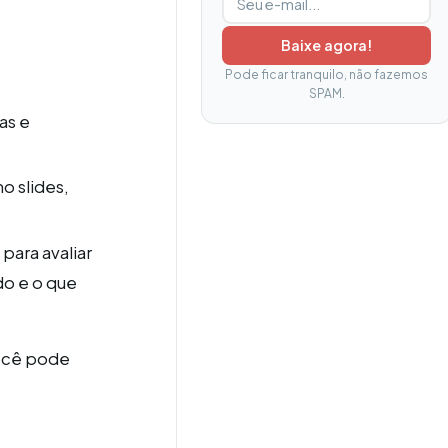
Baixe agora!
Pode ficar tranquilo, não fazemos
SPAM.
as e
o slides,
para avaliar
do e o que
você pode