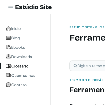
Estúdio Site
ESTUDIO SITE · GLO
Início
Ferrame
Blog
Ebooks
Downloads
Digite o termo para 
Buscar term
Glossário
Quem somos
TERMO DO GLOSSÁR
Contato
Ferrament