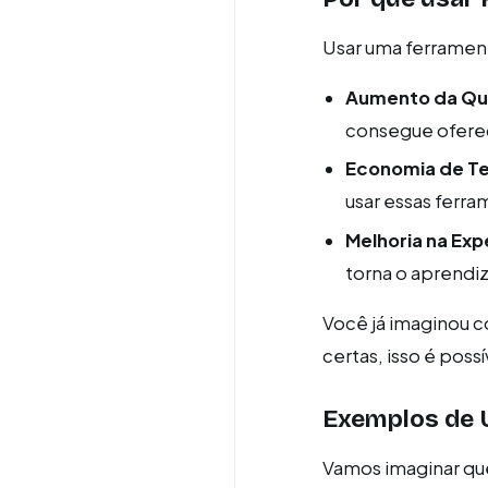
Usar uma ferrament
Aumento da Qua
consegue oferec
Economia de T
usar essas ferra
Melhoria na Exp
torna o aprendiz
Você já imaginou co
certas, isso é possí
Exemplos de U
Vamos imaginar que