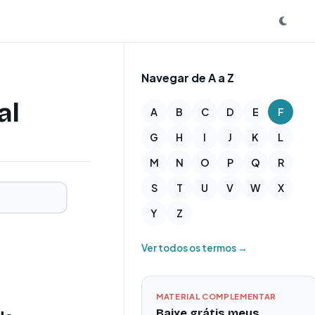
Navegar de A a Z
al
A
B
C
D
E
F
G
H
I
J
K
L
M
N
O
P
Q
R
S
T
U
V
W
X
Y
Z
Ver todos os termos →
MATERIAL COMPLEMENTAR
Baixe grátis meus