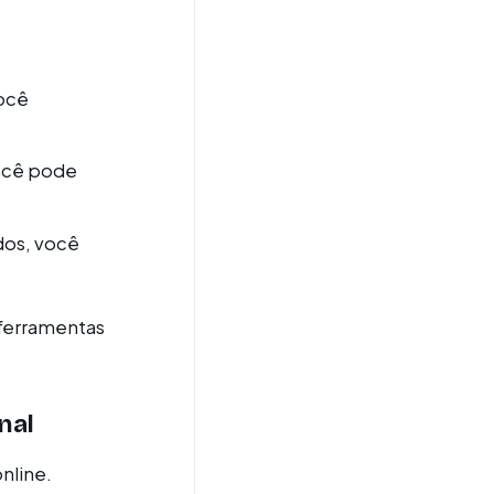
ocê
você pode
ados, você
 ferramentas
nal
nline.