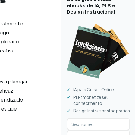
de
ebooks de IA, PLR e
Design Instrucional
realmente
sign
plorar o
cativa.
 a planejar,
IA para Cursos Online
ficaz.
PLR: monetize seu
rendizado
conhecimento
res que
Design Instrucional na prática
Digite seu nome
Digite seu e-mail