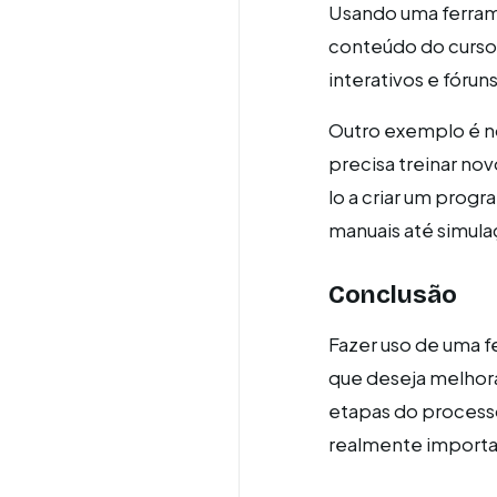
Usando uma ferram
conteúdo do curso 
interativos e fórun
Outro exemplo é n
precisa treinar no
lo a criar um prog
manuais até simula
Conclusão
Fazer uso de uma f
que deseja melhora
etapas do process
realmente importa: