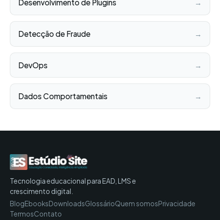
Desenvolvimento de Plugins
→
Detecção de Fraude
→
DevOps
→
Dados Comportamentais
→
Tecnologia educacional para EAD, LMS e
crescimento digital.
Blog
Ebooks
Downloads
Glossário
Quem somos
Privacidade
Termos
Contato