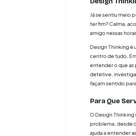
Design Thinki
Já se sentiu meio 
ter fim? Calma, a
amigo nessas horas!
Design Thinking é 
centro de tudo. Em
entender o que as
detetive, investig
façam sentido para
Para Que Serv
O Design Thinking 
problema, desde cr
ajuda a entender as