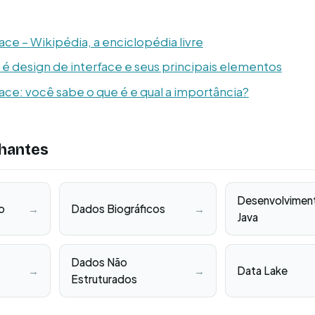
ace – Wikipédia, a enciclopédia livre
 é design de interface e seus principais elementos
ace: você sabe o que é e qual a importância?
hantes
Desenvolvimen
o
→
Dados Biográficos
→
Java
Dados Não
→
→
Data Lake
Estruturados