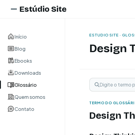
Estúdio Site
ESTUDIO SITE · GLO
Início
Design 
Blog
Ebooks
Downloads
Digite o termo para 
Buscar term
Glossário
Quem somos
TERMO DO GLOSSÁR
Contato
Design Th