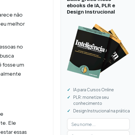
ebooks de IA, PLR e
Design Instrucional
arece não
seu melhor
pessoas no
 busca
ê fosse um
realmente
IA para Cursos Online
PLR: monetize seu
conhecimento
Design Instrucional na prática
de
Digite seu nome
Digite seu e-mail
te. Ele
testar essas