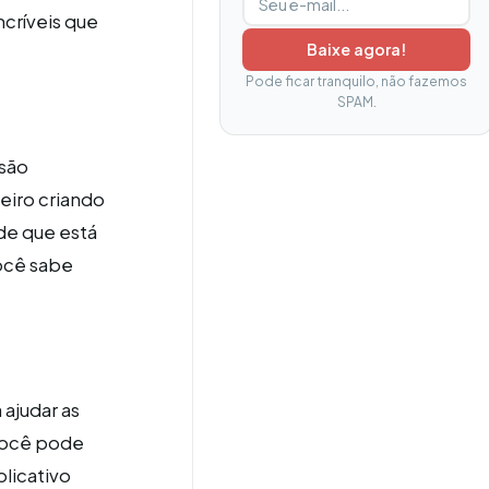
ncríveis que
Baixe agora!
Pode ficar tranquilo, não fazemos
SPAM.
 são
eiro criando
de que está
ocê sabe
 ajudar as
você pode
licativo