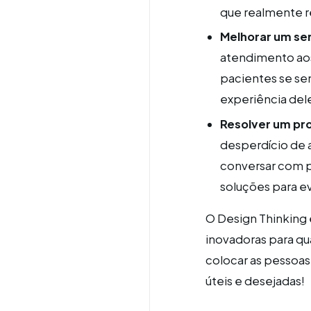
que realmente r
Melhorar um ser
atendimento aos
pacientes se sen
experiência del
Resolver um pro
desperdício de 
conversar com p
soluções para ev
O Design Thinking 
inovadoras para qu
colocar as pessoas
úteis e desejadas!