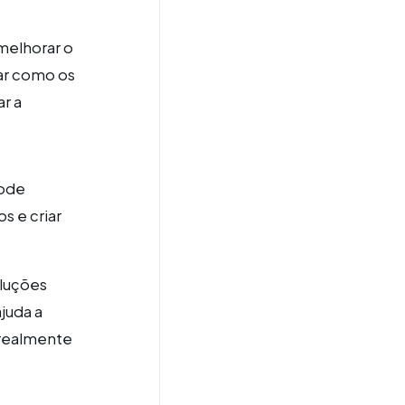
melhorar o
ar como os
r a
pode
 e criar
oluções
juda a
 realmente