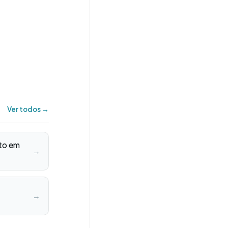
Ver todos →
to em
→
→