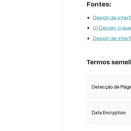
Fontes:
Design de interf
UI Design: o que
Design de interf
Termos semel
Detecção de Plági
Data Encryption