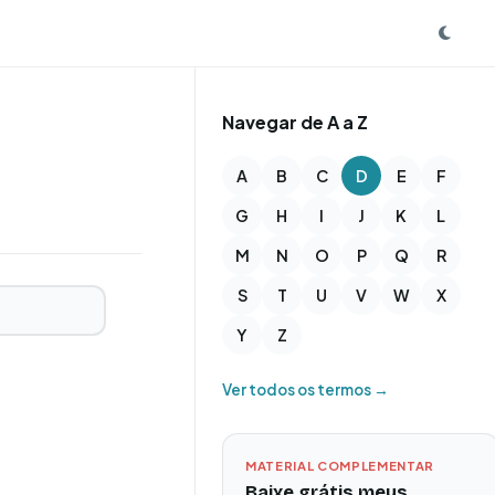
Navegar de A a Z
A
B
C
D
E
F
G
H
I
J
K
L
M
N
O
P
Q
R
S
T
U
V
W
X
Y
Z
Ver todos os termos →
MATERIAL COMPLEMENTAR
Baixe grátis meus