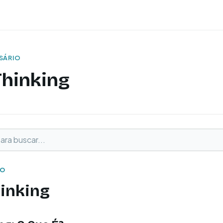
SSÁRIO
Thinking
buscar
o
IO
inking