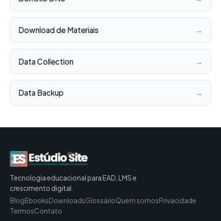
Download de Materiais
→
Data Collection
→
Data Backup
→
Tecnologia educacional para EAD, LMS e
crescimento digital.
Blog
Ebooks
Downloads
Glossário
Quem somos
Privacidade
Termos
Contato