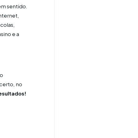
sem sentido.
nternet,
colas,
sino e a
 o
certo, no
resultados!