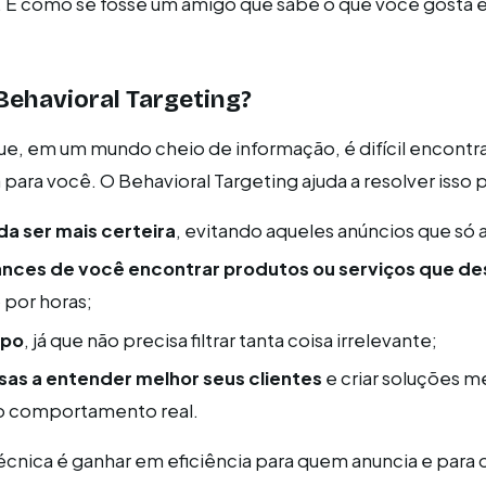
a. É como se fosse um amigo que sabe o que você gosta e
Behavioral Targeting?
, em um mundo cheio de informação, é difícil encontra
para você. O Behavioral Targeting ajuda a resolver isso 
a ser mais certeira
, evitando aqueles anúncios que só 
nces de você encontrar produtos ou serviços que de
 por horas;
mpo
, já que não precisa filtrar tanta coisa irrelevante;
as a entender melhor seus clientes
e criar soluções m
o comportamento real.
 técnica é ganhar em eficiência para quem anuncia e para