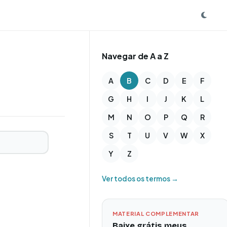
Navegar de A a Z
A
B
C
D
E
F
G
H
I
J
K
L
M
N
O
P
Q
R
S
T
U
V
W
X
Y
Z
Ver todos os termos →
MATERIAL COMPLEMENTAR
Baixe grátis meus