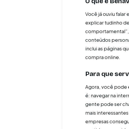
O que é Behav
Você já ouviu falar
explicar tudinho d
comportamental”, 
conteúdos personal
inclui as páginas q
compra online.
Para que serv
Agora, você pode e
é: navegar na inte
gente pode ser cha
mais interessantes
empresas consegue