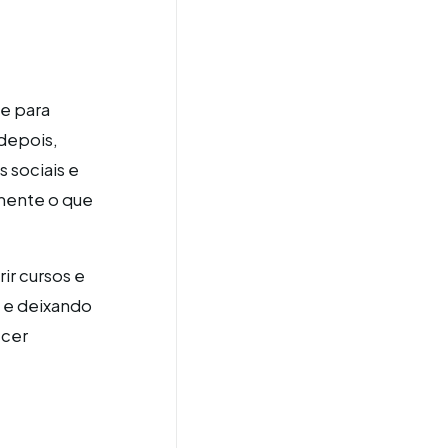
te para
 depois,
 sociais e
amente o que
ir cursos e
o e deixando
ecer