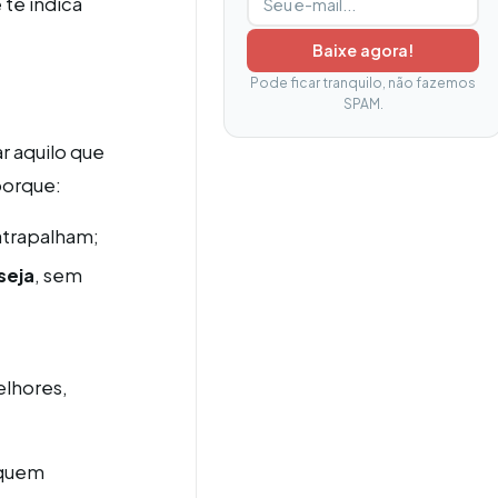
 te indica
Baixe agora!
Pode ficar tranquilo, não fazemos
SPAM.
r aquilo que
porque:
atrapalham;
seja
, sem
elhores,
 quem