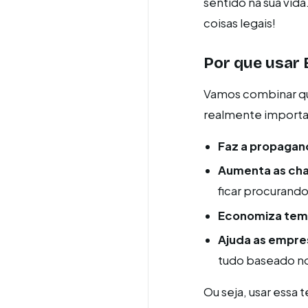
sentido na sua vid
coisas legais!
Por que usar 
Vamos combinar que
realmente importa 
Faz a propagand
Aumenta as cha
ficar procurando
Economiza te
Ajuda as empres
tudo baseado n
Ou seja, usar essa