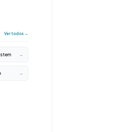
Ver todos →
ystem
→
o
→