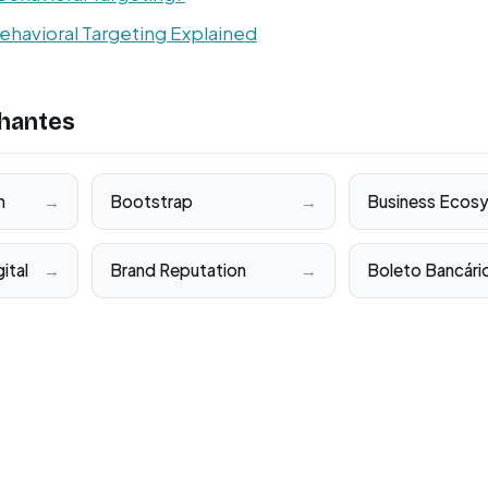
havioral Targeting Explained
hantes
m
→
Bootstrap
→
Business Ecos
ital
→
Brand Reputation
→
Boleto Bancári