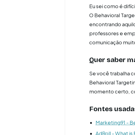
Eu sei como é difí
O Behavioral Targe
encontrando aquilo
professores e empr
comunicação muito
Quer saber m
Se você trabalha c
Behavioral Targeti
momento certo, c
Fontes usada
Marketing91 - B
AdRoll - What is