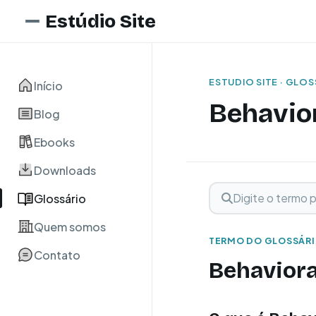
Estúdio Site
ESTUDIO SITE · GLO
Início
Behavior
Blog
Ebooks
Downloads
Digite o termo para 
Buscar term
Glossário
Quem somos
TERMO DO GLOSSÁR
Contato
Behaviora