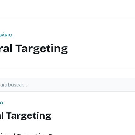
SSÁRIO
al Targeting
buscar
o
IO
l Targeting