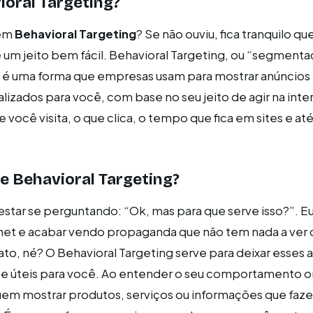
ioral Targeting?
 em
Behavioral Targeting
? Se não ouviu, fica tranquilo qu
e um jeito bem fácil. Behavioral Targeting, ou “segment
é uma forma que empresas usam para mostrar anúncios
izados para você, com base no seu jeito de agir na inter
ue você visita, o que clica, o tempo que fica em sites e at
e Behavioral Targeting?
star se perguntando: “Ok, mas para que serve isso?”. E
rnet e acabar vendo propaganda que não tem nada a ver
to, né? O Behavioral Targeting serve para deixar esses 
 e úteis para você. Ao entender o seu comportamento on
m mostrar produtos, serviços ou informações que faz