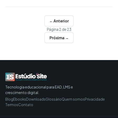
← Anterior
Página 2 de 23
Próxima →
Tecnologia educacional para EAD, LMS e
crescimento digital.
Blog
Ebooks
Downloads
Glossário
Quem somos
Privacidade
Termos
Contato